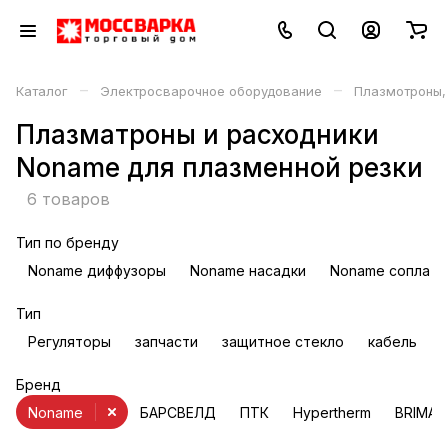
–
–
Каталог
Электросварочное оборудование
Плазмотроны,
Плазматроны и расходники
Noname для плазменной резки
6 товаров
Тип по бренду
Noname диффузоры
Noname насадки
Noname сопла
Тип
Регуляторы
запчасти
защитное стекло
кабель
Бренд
Noname
БАРСВЕЛД
ПТК
Hypertherm
BRIMA