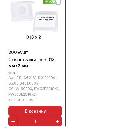
200 ₽/
шт
Стекло защитное D18
мм*2 мм
0
Арт.
211LCG0131, D01010001,
63.03.0401.0003,
CGLW180200, PW02F2S18X2,
PW02BL2S18X2,
XO.LCG01.0099
В корзину