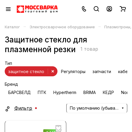
–
–
Каталог
Электросварочное оборудование
Плазмотроны,
Защитное стекло для
плазменной резки
1 товар
Тип
защитное стекло
Регуляторы
запчасти
кабел
Бренд
БАРСВЕЛД
ПТК
Hypertherm
BRIMA
КЕДР
Nona
Фильтр
По умолчанию (убывание)