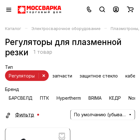
–
–
Каталог
Электросварочное оборудование
Плазмотроны,
Регуляторы для плазменной
резки
1 товар
Тип
Регуляторы
запчасти
защитное стекло
кабел
Бренд
БАРСВЕЛД
ПТК
Hypertherm
BRIMA
КЕДР
Nona
Фильтр
По умолчанию (убывание)