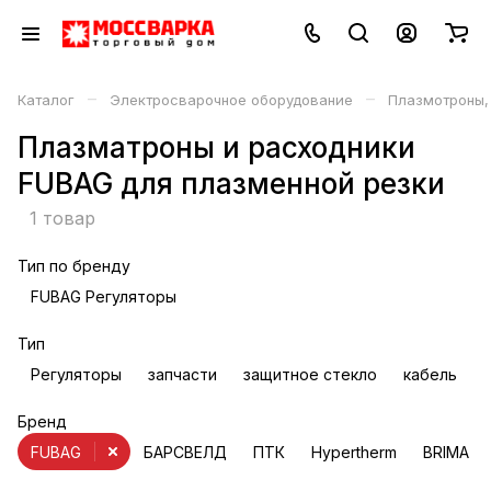
–
–
Каталог
Электросварочное оборудование
Плазмотроны,
Плазматроны и расходники
FUBAG для плазменной резки
1 товар
Тип по бренду
FUBAG Регуляторы
Тип
Регуляторы
запчасти
защитное стекло
кабель
Бренд
FUBAG
БАРСВЕЛД
ПТК
Hypertherm
BRIMA