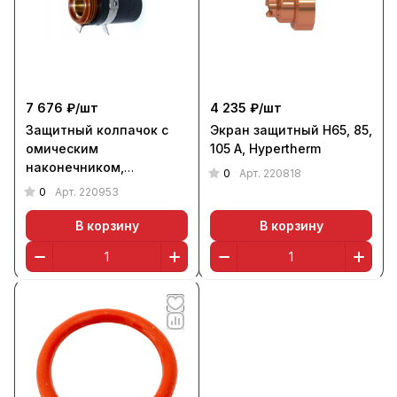
7 676 ₽/
шт
4 235 ₽/
шт
Защитный колпачок с
Экран защитный Н65, 85,
омическим
105 А, Hypertherm
наконечником,
0
Арт.
220818
Hypertherm
0
Арт.
220953
В корзину
В корзину