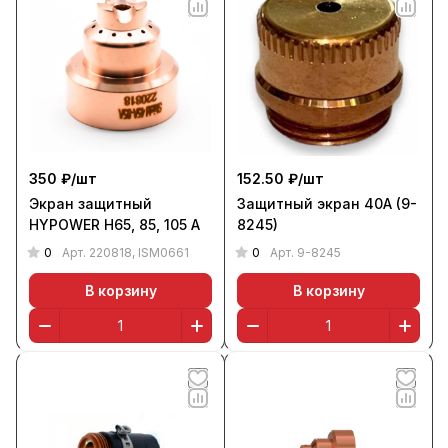
350 ₽/
шт
152.50 ₽/
шт
Экран защитный
Защитный экран 40А (9-
HYPOWER Н65, 85, 105 А
8245)
0
0
Арт.
220818, ISM0661
Арт.
9-8245
В корзину
В корзину