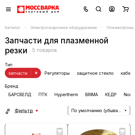
–
–
Каталог
Электросварочное оборудование
Плазмотроны,
Запчасти для плазменной
резки
5 товаров
Тип
запчасти
Регуляторы
защитное стекло
кабел
Бренд
БАРСВЕЛД
ПТК
Hypertherm
BRIMA
КЕДР
Nona
Фильтр
По умолчанию (убывание)