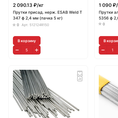
2 090.13 ₽/
кг
1 090 ₽/
Прутки присад. нерж. ESAB Weld T
Прутки а
347 ф 2,4 мм (пачка 5 кг)
5356 ф 2,
0
0
Арт.
512124R150
В корзину
В корзи