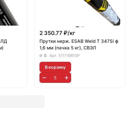
2 350.77 ₽/
кг
ЕЛД
Прутки нерж. ESAB Weld T 347Si ф
м)
1,6 мм (пачка 5 кг), СВЭЛ
0
Арт.
511116R15P
В корзину