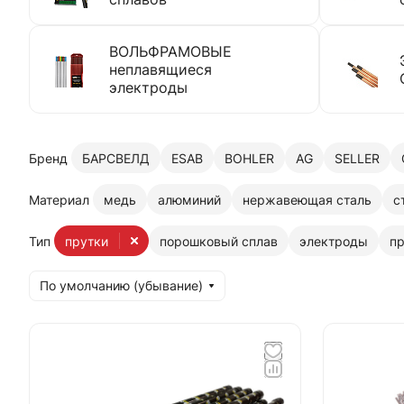
ВОЛЬФРАМОВЫЕ
неплавящиеся
электроды
Бренд
БАРСВЕЛД
ESAB
BOHLER
AG
SELLER
Материал
медь
алюминий
нержавеющая сталь
с
Тип
прутки
порошковый сплав
электроды
п
По умолчанию (убывание)