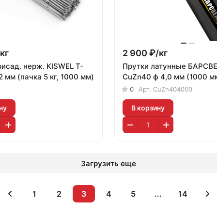
кг
2 900 ₽/
кг
рисад. нерж. KISWEL T-
Прутки латунные БАРСВ
2 мм (пачка 5 кг, 1000 мм)
CuZn40 ф 4,0 мм (1000 м
0
Арт.
CuZn404000
ну
В корзину
Загрузить еще
1
2
3
4
5
...
14