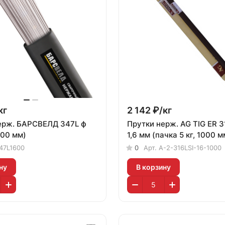
кг
2 142 ₽/
кг
ж. БАРСВЕЛД 347L ф
Прутки нерж. AG TIG ER 3
000 мм)
1,6 мм (пачка 5 кг, 1000 м
47L1600
0
Арт.
A-2-316LSI-16-1000
ну
В корзину