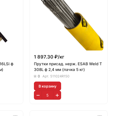
1 897.30 ₽/
кг
16LSi ф
Прутки присад. нерж. ESAB Weld T
м)
308L ф 2,4 мм (пачка 5 кг)
0
Арт.
511024R150
В корзину