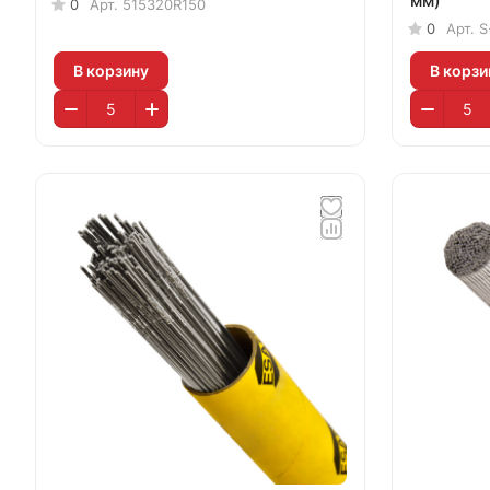
мм)
0
Арт.
515320R150
0
Арт.
S
В корзину
В корзи