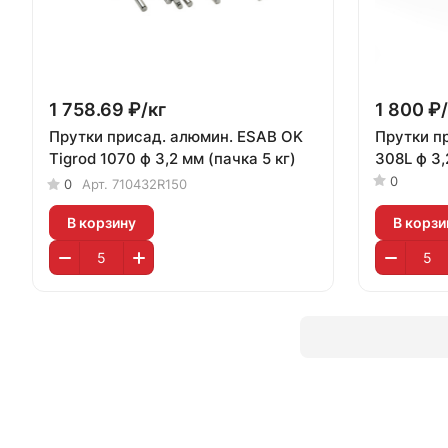
1 758.69 ₽/
кг
1 800 ₽/
Прутки присад. алюмин. ESAB OK
Прутки п
Tigrod 1070 ф 3,2 мм (пачка 5 кг)
308L ф 3,
0
0
Арт.
710432R150
В корзину
В корзи