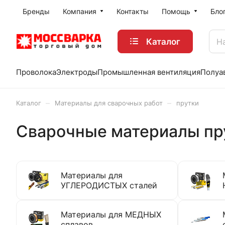
Бренды
Компания
Контакты
Помощь
Бло
Каталог
Проволока
Электроды
Промышленная вентиляция
Полуа
–
–
Каталог
Материалы для сварочных работ
прутки
Сварочные материалы пр
Материалы для
УГЛЕРОДИСТЫХ сталей
Материалы для МЕДНЫХ
сплавов