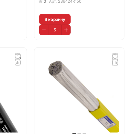
0
Арт.
236424R150
В корзину