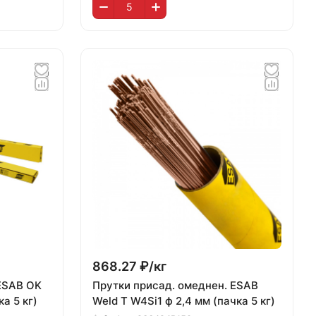
868.27 ₽/
кг
ESAB OK
Прутки присад. омеднен. ESAB
ка 5 кг)
Weld T W4Si1 ф 2,4 мм (пачка 5 кг)