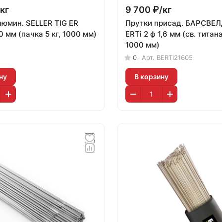
кг
9 700 ₽/
кг
люмин. SELLER TIG ER
Прутки присад. БАРСВЕЛ
0 мм (пачка 5 кг, 1000 мм)
ERTi 2 ф 1,6 мм (св. титана,
1000 мм)
0
Арт.
BERTi21605
ну
В корзину