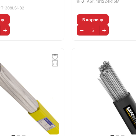
0
Арт.
181224R15M
-T-308LSi-32
ну
В корзину