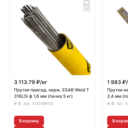
3 113.79 ₽/
кг
1 983 ₽/
Прутки присад. нерж. ESAB Weld T
Прутки не
316LSi ф 1,6 мм (пачка 5 кг)
2,4 мм (п
0
Арт.
513216R150
0
Арт.
A
В корзину
В корзи