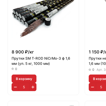
8 900 ₽/
кг
1 150 ₽/
Прутки SM T-ROD NiCrMo-3 ф 1,6
Прутки нер
мм (уп. 5 кг, 1000 мм)
1,6 мм (1
0
0
Арт.
3
В корзину
В корзи