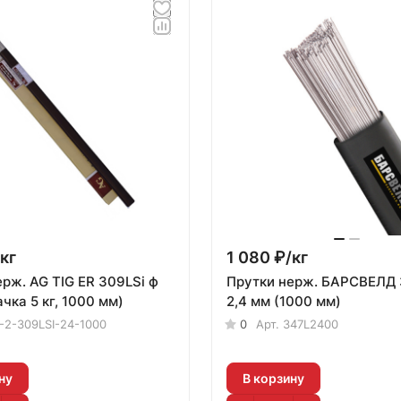
кг
1 080 ₽/
кг
рж. AG TIG ER 309LSi ф
Прутки нерж. БАРСВЕЛД 347L ф
ачка 5 кг, 1000 мм)
2,4 мм (1000 мм)
-2-309LSI-24-1000
0
Арт.
347L2400
ну
В корзину