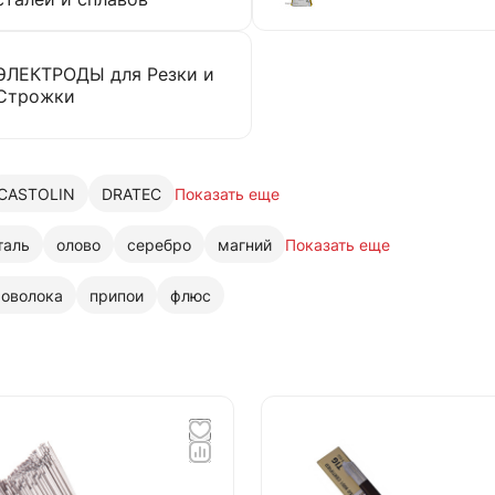
ЭЛЕКТРОДЫ для Резки и
Строжки
CASTOLIN
DRATEC
Показать еще
таль
олово
серебро
магний
Показать еще
роволока
припои
флюс