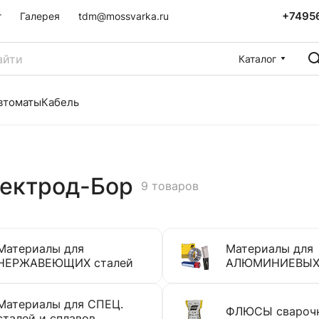
+7495
г
Галерея
tdm@mossvarka.ru
Каталог
втоматы
Кабель
лектрод-Бор
9 товаров
Материалы для
Материалы для
НЕРЖАВЕЮЩИХ сталей
АЛЮМИНИЕВЫХ 
Материалы для СПЕЦ.
ФЛЮСЫ свароч
сталей и сплавов