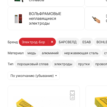
ВОЛЬФРАМОВЫЕ
неплавящиеся
электроды
Бренд
Электрод-Бор
БАРСВЕЛД
ESAB
BOHL
Материал
медь
алюминий
нержавеющая сталь
с
Тип
порошковый сплав
электроды
прутки
провол
По умолчанию (убывание)