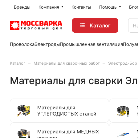
Бренды
Компания
Контакты
Помощь
Бло
Каталог
Проволока
Электроды
Промышленная вентиляция
Полуа
–
–
Каталог
Материалы для сварочных работ
Электрод-Бор
Материалы для сварки Э
Материалы для
УГЛЕРОДИСТЫХ сталей
Материалы для МЕДНЫХ
сплавов