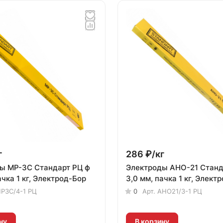
г
286 ₽/
кг
ы МР-3С Стандарт РЦ ф
Электроды АНО-21 Станд
ачка 1 кг, Электрод-Бор
3,0 мм, пачка 1 кг, Элект
Р3С/4-1 РЦ
0
Арт.
АНО21/3-1 РЦ
ну
В корзину