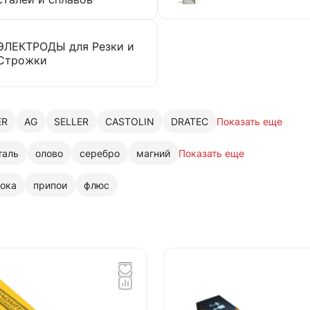
ЭЛЕКТРОДЫ для Резки и
Строжки
ER
AG
SELLER
CASTOLIN
DRATEC
Показать еще
таль
олово
серебро
магний
Показать еще
ока
припои
флюс