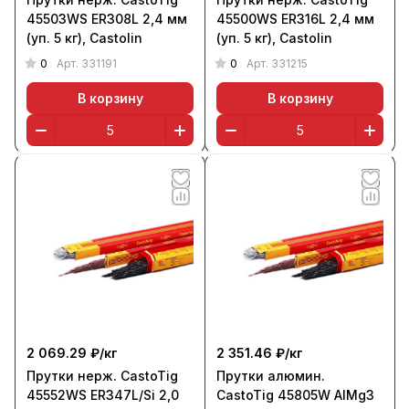
45503WS ER308L 2,4 мм
45500WS ER316L 2,4 мм
(уп. 5 кг), Castolin
(уп. 5 кг), Castolin
0
0
Арт.
331191
Арт.
331215
В корзину
В корзину
2 069.29 ₽/
кг
2 351.46 ₽/
кг
Прутки нерж. CastoTig
Прутки алюмин.
45552WS ER347L/Si 2,0
CastoTig 45805W AlMg3