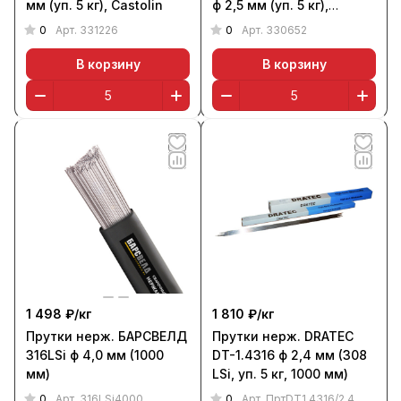
мм (уп. 5 кг), Castolin
ф 2,5 мм (уп. 5 кг),
Castolin
0
0
Арт.
331226
Арт.
330652
В корзину
В корзину
1 498 ₽/
кг
1 810 ₽/
кг
Прутки нерж. БАРСВЕЛД
Прутки нерж. DRATEC
316LSi ф 4,0 мм (1000
DT-1.4316 ф 2,4 мм (308
мм)
LSi, уп. 5 кг, 1000 мм)
0
0
Арт.
316LSi4000
Арт.
ПртDT1.4316/2,4