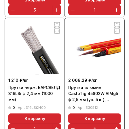
1 210 ₽/
кг
2 069.29 ₽/
кг
Прутки нерж. БАРСВЕЛД
Прутки алюмин.
316LSi ф 2,4 мм (1000
CastoTig 45802W AlMg5
мм)
ф 2,5 мм (уп. 5 кг),
Castolin
0
0
Арт.
316LSi2400
Арт.
330512
В корзину
В корзину