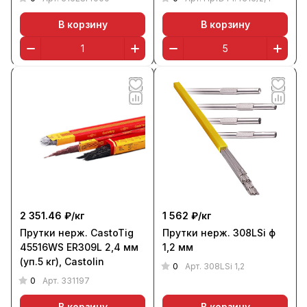
В корзину
В корзину
2 351.46 ₽/
кг
1 562 ₽/
кг
Прутки нерж. CastoTig
Прутки нерж. 308LSi ф
45516WS ER309L 2,4 мм
1,2 мм
(уп.5 кг), Castolin
0
Арт.
308LSi 1,2
0
Арт.
331197
В корзину
В корзину