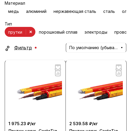
Материал
медь
алюминий
нержавеющая сталь
сталь
оло
Тип
прутки
порошковый сплав
электроды
провол
Фильтр
По умолчанию (убывание)
1 975.23 ₽/
кг
2 539.58 ₽/
кг
Прутки нерж. CastoTig
Прутки нерж. CastoTig