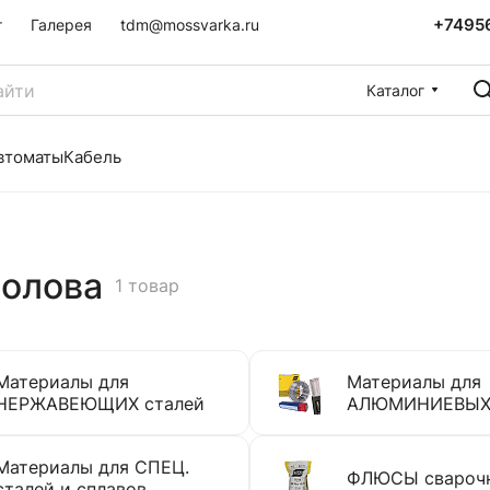
+7495
г
Галерея
tdm@mossvarka.ru
Каталог
втоматы
Кабель
 олова
1 товар
Материалы для
Материалы для
НЕРЖАВЕЮЩИХ сталей
АЛЮМИНИЕВЫХ 
Материалы для СПЕЦ.
ФЛЮСЫ свароч
сталей и сплавов