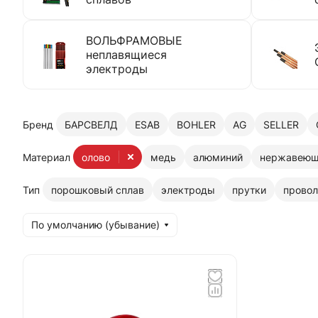
ВОЛЬФРАМОВЫЕ
неплавящиеся
электроды
Бренд
БАРСВЕЛД
ESAB
BOHLER
AG
SELLER
Материал
олово
медь
алюминий
нержавеющ
Тип
порошковый сплав
электроды
прутки
провол
По умолчанию (убывание)