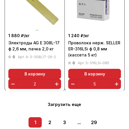
1 880 ₽/
кг
1 240 ₽/
кг
Электроды AG E 308L-17
Проволока нерж. SELLER
ф 2,6 мм, пачка 2,0 кг
ER-316LSi ф 0,8 мм
(кассета 5 кг)
0
Арт.
A-3-308L17-26-2
0
Арт.
S-316LSi-085
В корзину
В корзину
Загрузить еще
1
2
3
...
29