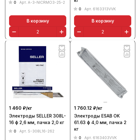
кг
0
Арт.
A-3-NICRMO3-25-2
0
Арт.
6163313VVK
В корзину
В корзину
1 460 ₽/
кг
1 760.12 ₽/
кг
Электроды SELLER 308L-
Электроды ESAB OK
16 ф 2,6 мм, пачка 2,0 кг
61.63 ф 4,0 мм, пачка 2
кг
0
Арт.
S-308L16-262
0
Арт.
6163403VVK