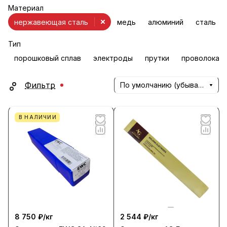
Материал
нержавеющая сталь
медь
алюминий
сталь
Тип
порошковый сплав
электроды
прутки
проволока
Фильтр
По умолчанию (убывание)
В НАЛИЧИИ
8 750 ₽/
кг
2 544 ₽/
кг