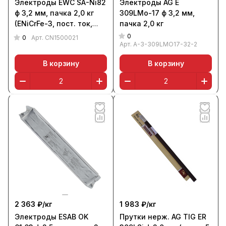
Электроды EWC SA-Ni82
Электроды AG E
ф 3,2 мм, пачка 2,0 кг
309LMo-17 ф 3,2 мм,
(ENiCrFe-3, пост. ток,
пачка 2,0 кг
основной)
0
0
Арт.
CN1500021
Арт.
A-3-309LMO17-32-2
В корзину
В корзину
2 363 ₽/
кг
1 983 ₽/
кг
Электроды ESAB OK
Прутки нерж. AG TIG ER