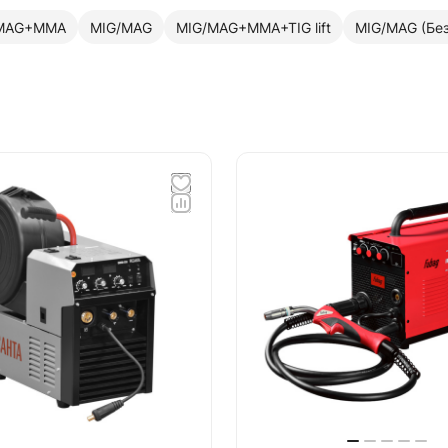
MAG+MMA
MIG/MAG
MIG/MAG+MMA+TIG lift
MIG/MAG (Без