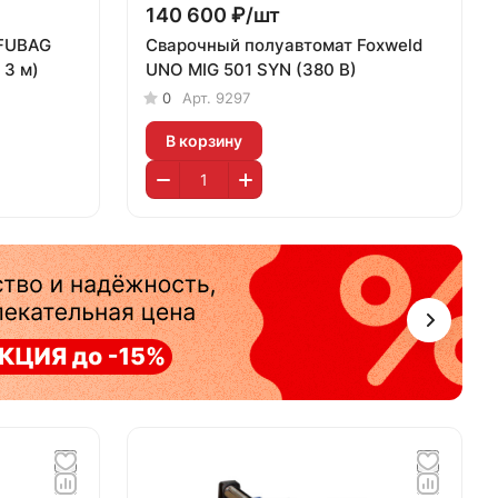
140 600 ₽/
шт
 FUBAG
Сварочный полуавтомат Foxweld
 3 м)
UNO MIG 501 SYN (380 В)
0
Арт.
9297
В корзину