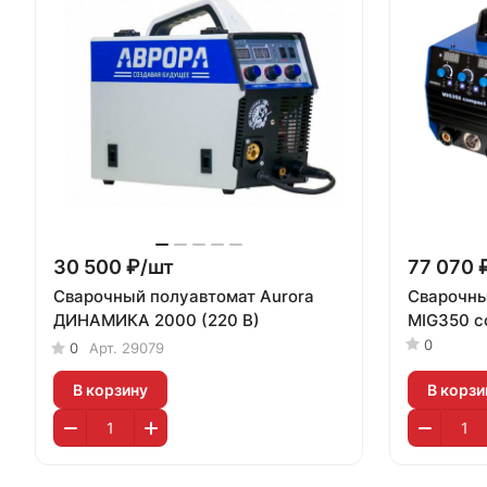
30 500 ₽/
шт
77 070 
Сварочный полуавтомат Aurora
Сварочны
ДИНАМИКА 2000 (220 В)
MIG350 c
0
0
Арт.
29079
В корзину
В корзи