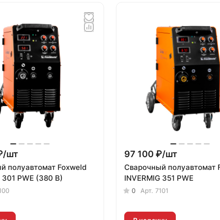
₽/
шт
97 100 ₽/
шт
й полуавтомат Foxweld
Сварочный полуавтомат 
 301 PWE (380 В)
INVERMIG 351 PWE
100
0
Арт.
7101