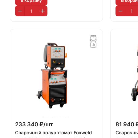
В корзину
В корзи
233 340 ₽/
шт
81 940 
Сварочный полуавтомат Foxweld
Сварочны