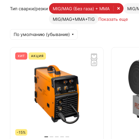
Тип сварки/резки
MIG/MAG (Без газа) + MMA
MIG/
MIG/MAG+MMA+TIG
Показать еще
По умолчанию (убывание)
ХИТ
АКЦИЯ
-15%