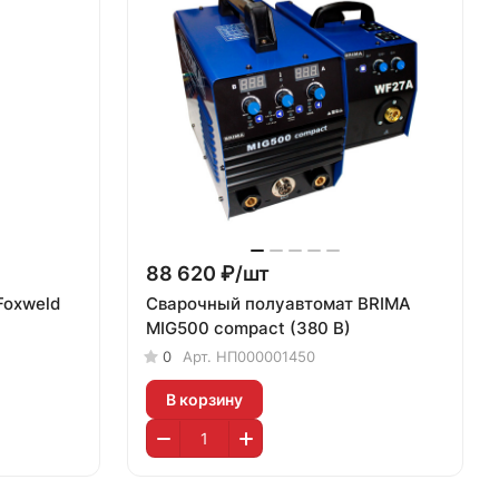
88 620 ₽/
шт
Foxweld
Сварочный полуавтомат BRIMA
MIG500 compact (380 В)
0
Арт.
НП000001450
В корзину