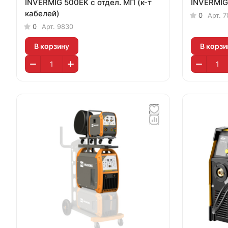
INVERMIG 500EK с отдел. МП (к-т
INVERMIG
кабелей)
0
Арт.
7
0
Арт.
9830
В корзину
В корзи