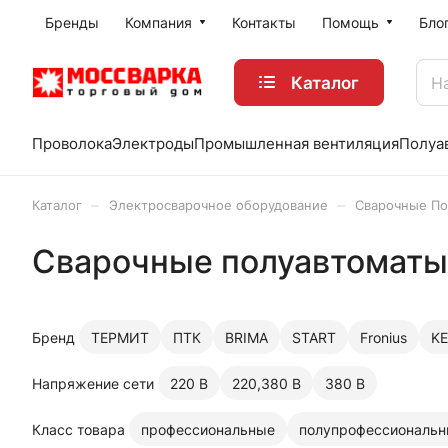
Бренды
Компания
Контакты
Помощь
Бло
Каталог
Проволока
Электроды
Промышленная вентиляция
Полуа
–
–
Каталог
Электросварочное оборудование
Сварочные По
Сварочные полуавтоматы
Бренд
ТЕРМИТ
ПТК
BRIMA
START
Fronius
KE
Напряжение сети
220 В
220,380 В
380 В
Класс товара
профессиональные
полупрофессиональ