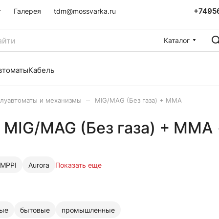
+7495
г
Галерея
tdm@mossvarka.ru
Каталог
втоматы
Кабель
–
луавтоматы и механизмы
MIG/MAG (Без газа) + MMA
 MIG/MAG (Без газа) + MMA
MPPI
Aurora
Показать еще
ные
бытовые
промышленные