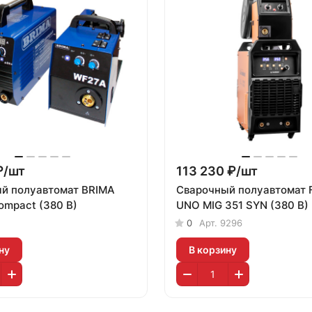
₽/
шт
113 230 ₽/
шт
й полуавтомат BRIMA
Сварочный полуавтомат 
ompact (380 В)
UNO MIG 351 SYN (380 В)
0
Арт.
9296
ну
В корзину