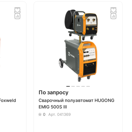
По запросу
Foxweld
Сварочный полуавтомат HUGONG
EMIG 500S III
0
Арт.
041369