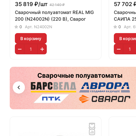
35 819 ₽/
шт
57 702 
42 140 ₽
Сварочный полуавтомат REAL MIG
Сварочны
200 (N24002N) (220 В), Сварог
САИПА 25
0
Арт.
N24002N
0
Арт.
6
В корзину
В корзи