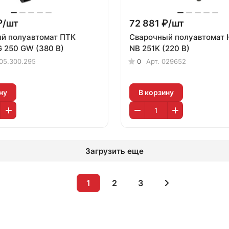
₽/
шт
72 881 ₽/
шт
й полуавтомат ПТК
Сварочный полуавтомат
G 250 GW (380 В)
NB 251K (220 В)
05.300.295
0
Арт.
029652
ну
В корзину
Загрузить еще
1
2
3