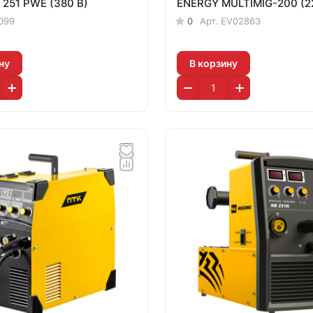
 251 PWE (380 В)
ENERGY MULTIMIG-200 (2
099
0
Арт.
EV02863
ну
В корзину