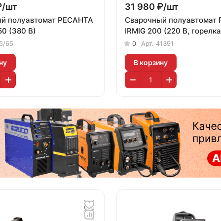
₽/
шт
31 980 ₽/
шт
й полуавтомат РЕСАНТА
Сварочный полуавтомат
0 (380 В)
IRMIG 200 (220 В, горелка
5/65
0
Арт.
41391
ну
В корзину