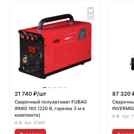
21 740 ₽/
шт
87 320 
Сварочный полуавтомат FUBAG
Сварочны
IRMIG 160 (220 В, горелка 3 м в
INVERMIG
комплекте)
0
Арт.
7
0
Арт.
41389