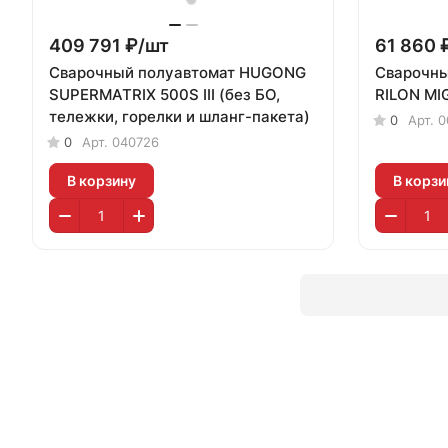
409 791 ₽/
шт
61 860 
Сварочный полуавтомат HUGONG
Сварочны
SUPERMATRIX 500S III (без БО,
RILON MI
тележки, горелки и шланг-пакета)
0
Арт.
0
0
Арт.
040726
В корзину
В корзи