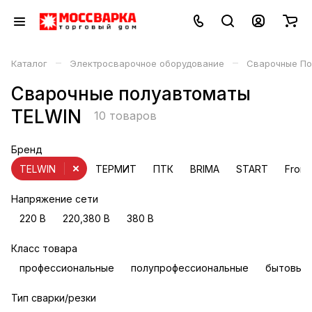
–
–
Каталог
Электросварочное оборудование
Сварочные По
Сварочные полуавтоматы
TELWIN
10 товаров
Бренд
TELWIN
ТЕРМИТ
ПТК
BRIMA
START
Froni
Напряжение сети
220 В
220,380 В
380 В
Класс товара
профессиональные
полупрофессиональные
бытовые
Тип сварки/резки