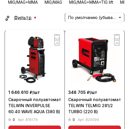
MIG/MAG+MMA
MIG/MAG
MIG/MAG+MMA+TIG lift
MIG/
Фильтр
По умолчанию (убывание)
1 646 610 ₽/
шт
348 705 ₽/
шт
Сварочный полуавтомат
Сварочный полуавтомат
TELWIN INVERPULSE
TELWIN TELMIG 281/2
60.40 WAVE AQUA (380 В)
TURBO (220 В)
0
0
Арт.
816179
Арт.
820099