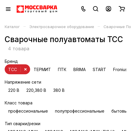
–
–
Каталог
Электросварочное оборудование
Сварочные По
Сварочные полуавтоматы ТСС
4 товара
Бренд
ТСС
ТЕРМИТ
ПТК
BRIMA
START
Fronius
Напряжение сети
220 В
220,380 В
380 В
Класс товара
профессиональные
полупрофессиональные
бытовые
Тип сварки/резки