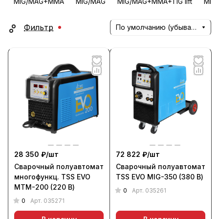
MIG/MAG+MMA
MIG/MAG
MIG/MAG+MMA+TIG lift
MIG/
Фильтр
По умолчанию (убывание)
28 350 ₽/
шт
72 822 ₽/
шт
Сварочный полуавтомат
Сварочный полуавтомат
многофункц. TSS EVO
TSS EVO MIG-350 (380 В)
MTM-200 (220 В)
0
Арт.
035261
0
Арт.
035271