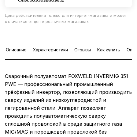
Цена действительна только для интернет-магазина и может
отличаться от цен в розничных магазинах
Описание
Характеристики
Отзывы
Как купить
Опла
Сварочный полуавтомат FOXWELD INVERMIG 351
PWE — профессиональный промышленный
трёхфазный инвертор, позволяющий производить
сварку изделий из низкоуглеродистой и
легированной стали. Аппарат позволяет
проводить полуавтоматическую сварку
сплошной проволокой в среде защитного газа
MIG/MAG и порошковой проволокой без