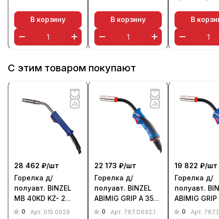
В корзину
В корзину
В корзи
С этим товаром покупают
28 462 ₽/
шт
22 173 ₽/
шт
19 822 ₽/
шт
Горелка д/
Горелка д/
Горелка д/
полуавт. BINZEL
полуавт. BINZEL
полуавт. BI
MB 40KD KZ- 2
ABIMIG GRIP A 355
ABIMIG GRIP
(350 А, 3 м, возд.)
LW (350 А, 5 м,
LW (350 А, 4
0
0
0
Арт.
015.0029
Арт.
767.D692.1
Арт.
767.
возд.)
возд.)