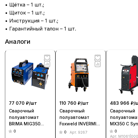
• Щётка – 1 шт.;
• Щиток – 1 шт.;
• Инструкция – 1 шт.;
• Гарантийный талон – 1 шт.
Аналоги
77 070 ₽/
шт
110 760 ₽/
шт
483 966 ₽/
Сварочный
Сварочный
Сварочный
полуавтомат
полуавтомат
полуавтома
BRIMA MIG350
Foxweld INVERMIG
MX350 С Sy
compact (380 В)
351 SYN (380 В)
Partner Set
0
0
0
Арт.
9267
Арт.
M1061|00