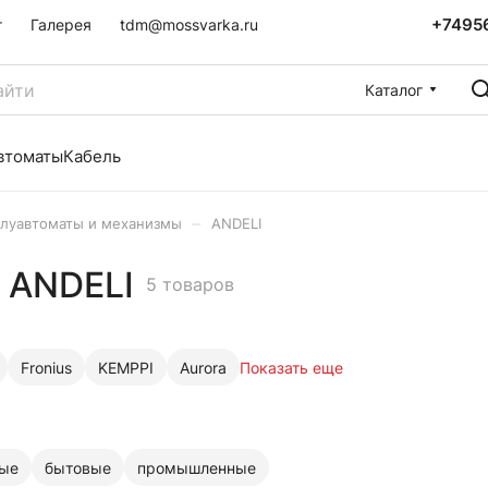
+7495
г
Галерея
tdm@mossvarka.ru
Каталог
втоматы
Кабель
–
луавтоматы и механизмы
ANDELI
 ANDELI
5 товаров
Fronius
KEMPPI
Aurora
Показать еще
ные
бытовые
промышленные