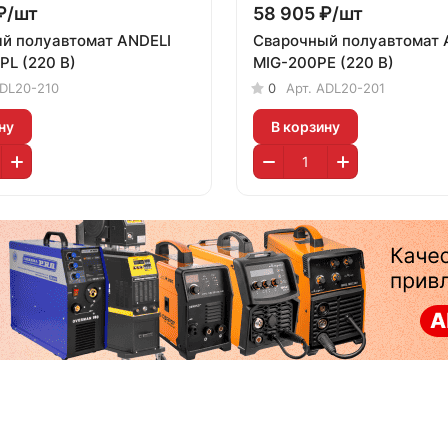
₽/
шт
58 905 ₽/
шт
й полуавтомат ANDELI
Сварочный полуавтомат 
PL (220 В)
MIG-200PE (220 В)
DL20-210
0
Арт.
ADL20-201
ну
В корзину