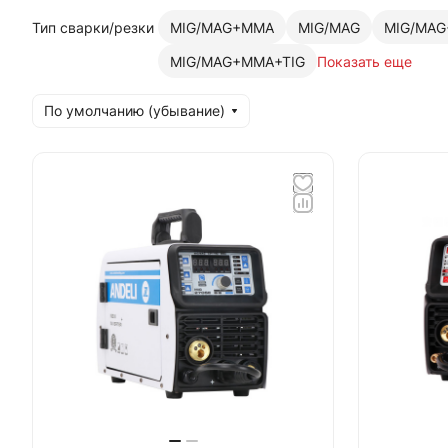
Тип сварки/резки
MIG/MAG+MMA
MIG/MAG
MIG/MAG+
MIG/MAG+MMA+TIG
Показать еще
По умолчанию (убывание)