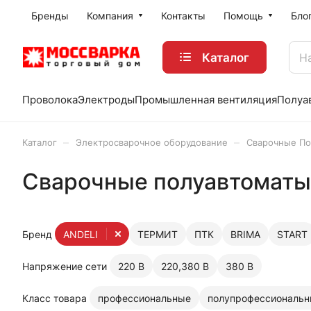
Бренды
Компания
Контакты
Помощь
Бло
Каталог
Проволока
Электроды
Промышленная вентиляция
Полуа
–
–
Каталог
Электросварочное оборудование
Сварочные По
Сварочные полуавтоматы
Бренд
ANDELI
ТЕРМИТ
ПТК
BRIMA
START
Напряжение сети
220 В
220,380 В
380 В
Класс товара
профессиональные
полупрофессиональ