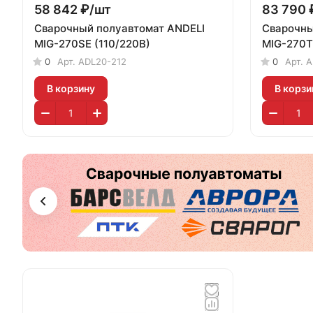
58 842 ₽/
шт
83 790 
Сварочный полуавтомат ANDELI
Сварочны
MIG-270SE (110/220В)
MIG-270T
0
Арт.
ADL20-212
0
Арт.
A
В корзину
В корзи