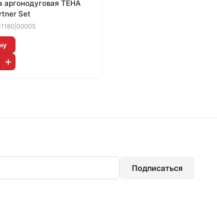
а аргонодуговая ТЕНА
tner Set
1180|00005
ну
Подписаться