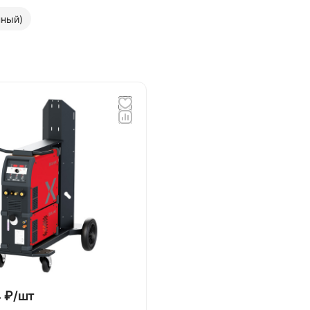
нный)
 ₽/
шт