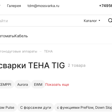
+7495
г
Галерея
tdm@mossvarka.ru
Каталог
втоматы
Кабель
–
гонодуговые аппараты
ТЕНА
сварки ТЕНА TIG
2 товара
KEMPPI
Aurora
EWM
Показать еще
ом Pulse
С форсажем дуги
с функциями PreFlow, Down Slop