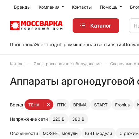
Бренды
Компания
Контакты
Помощь
Бло
Каталог
Проволока
Электроды
Промышленная вентиляция
Полуа
–
–
Каталог
Электросварочное оборудование
Сварочные Ар
Аппараты аргонодуговой 
Бренд
ТЕНА
ПТК
BRIMA
START
Fronius
Напряжение сети
220 В
380 В
Особенности
MOSFET модули
IGBT модули
С режим