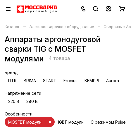
–
–
Каталог
Электросварочное оборудование
Сварочные Ар
Аппараты аргонодуговой
сварки TIG с MOSFET
модулями
4 товара
Бренд
ПТК
BRIMA
START
Fronius
KEMPPI
Aurora
E
Напряжение сети
220 В
380 В
Особенности
MOSFET модули
IGBT модули
С режимом Pulse