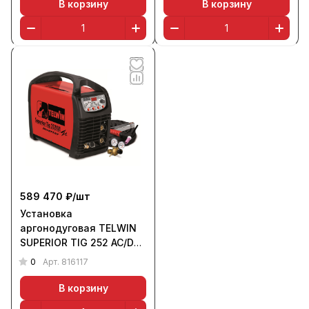
В корзину
В корзину
589 470 ₽/
шт
Установка
аргонодуговая TELWIN
SUPERIOR TIG 252 AC/DC
HF/LIFT VRD (380 В)
0
Арт.
816117
В корзину