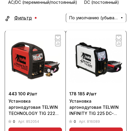
AC/DC (переменный/постоянный)
DC (постоянный)
Фильтр
По умолчанию (убывание)
443 100 ₽/
шт
178 185 ₽/
шт
Установка
Установка
аргонодуговая TELWIN
аргонодуговая TELWIN
TECHNOLOGY TIG 222
INFINITY TIG 225 DC-
AC/DC HF/LIFT (220 В)
HF/LIFT VRD (220 В)
0
0
Арт.
852054
Арт.
816089