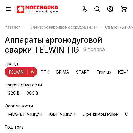
–
–
Каталог
Электросварочное оборудование
Сварочные Ар
Аппараты аргонодуговой
сварки TELWIN TIG
3 товара
Бренд
TELWIN
ПТК
BRIMA
START
Fronius
KEMPPI
Напряжение сети
220 В
380 В
Особенности
MOSFET модули
IGBT модули
С режимом Pulse
С ф
Род тока