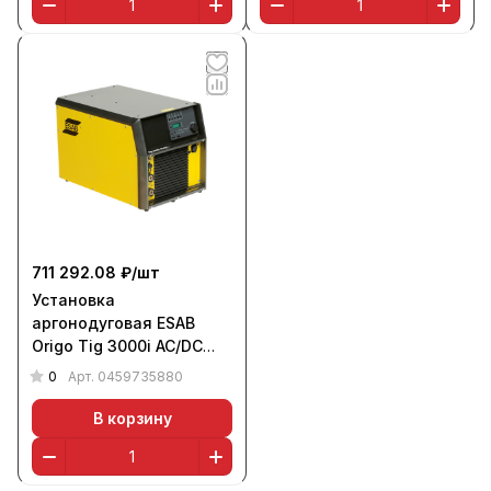
711 292.08 ₽/
шт
Установка
аргонодуговая ESAB
Origo Tig 3000i AC/DC
TA24 (380 В)
0
Арт.
0459735880
В корзину