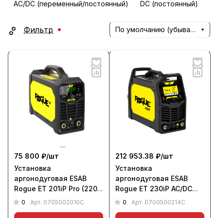
AC/DC (переменный/постоянный)
DC (постоянный)
Фильтр
По умолчанию (убывание)
75 800 ₽/
шт
212 953.38 ₽/
шт
Установка
Установка
аргонодуговая ESAB
аргонодуговая ESAB
Rogue ET 201iP Pro (220
Rogue ET 230iP AC/DC
В), НАКС
(220 В), НАКС
0
0
Арт.
0705002010C
Арт.
0700500214C