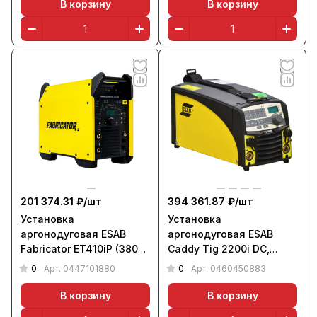
В корзину
В корзину
201 374.31 ₽/
шт
394 361.87 ₽/
шт
Установка
Установка
аргонодуговая ESAB
аргонодуговая ESAB
Fabricator ET410iP (380
Caddy Tig 2200i DC,
В), НАКС
TA34
0
0
Арт.
0447101880
Арт.
0460450883
В корзину
В корзину