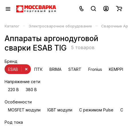
–
–
Каталог
Электросварочное оборудование
Сварочные Ар
Аппараты аргонодуговой
сварки ESAB TIG
5 товаров
Бренд
ESAB
ПТК
BRIMA
START
Fronius
KEMPPI
Напряжение сети
220 В
380 В
Особенности
MOSFET модули
IGBT модули
С режимом Pulse
С ф
Род тока