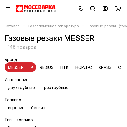
–
–
Каталог
Газопламенная аппаратура
Газовые резаки (гор
Газовые резаки MESSER
148 товаров
Бренд
MESSER
REDIUS
ПТК
НОРД-С
KRASS
Ста
Исполнение
двухтрубные
трехтрубные
Топливо
керосин
бензин
Тип + топливо