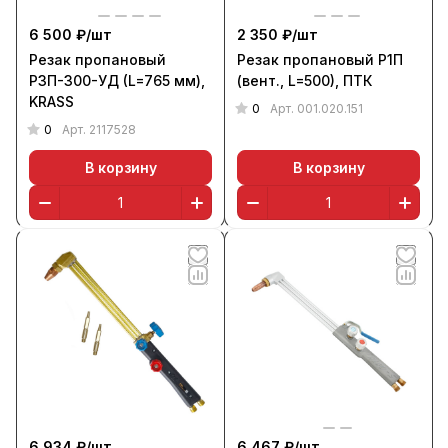
6 500 ₽/
шт
2 350 ₽/
шт
Резак пропановый
Резак пропановый Р1П
Р3П-300-УД (L=765 мм),
(вент., L=500), ПТК
KRASS
0
Арт.
001.020.151
0
Арт.
2117528
В корзину
В корзину
6 934 ₽/
шт
6 467 ₽/
шт