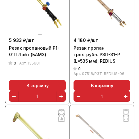
5 933 ₽/
шт
4 180 ₽/
шт
Резак пропановый Р1-
Резак пропан
01П Лайт (БАМЗ)
трехтрубн. Р3П-31-Р
(L=535 мм), REDIUS
0
Арт.
135601
0
Арт.
07518/Р3Т-REDIUS-06
В корзину
В корзину