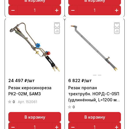
В корзину
В корзину
24 497 ₽/
шт
6 822 ₽/
шт
Резак керосинореза
Резак пропан
РК2-02М, БАМЗ
трехтрубн. НОРД-С-05П
(удлинённый, L=1200 мм,
0
Арт.
152061
110 гр.)
0
В корзину
В корзину