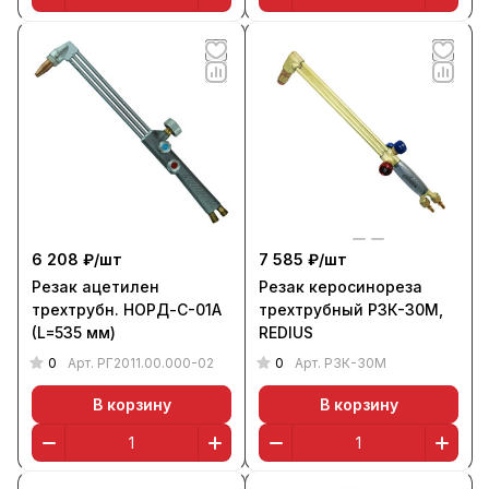
6 208 ₽/
шт
7 585 ₽/
шт
Резак ацетилен
Резак керосинореза
трехтрубн. НОРД-С-01А
трехтрубный Р3К-30М,
(L=535 мм)
REDIUS
0
0
Арт.
РГ2011.00.000-02
Арт.
Р3К-30М
В корзину
В корзину