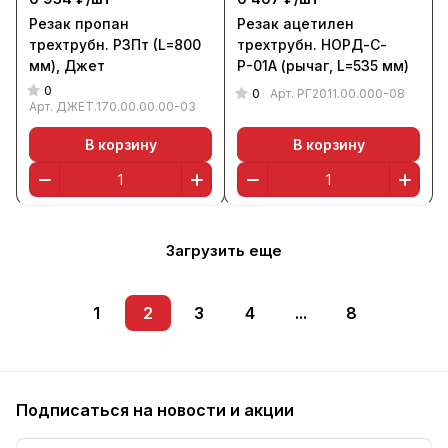
Резак пропан
Резак ацетилен
трехтрубн. Р3Пт (L=800
трехтрубн. НОРД-С-
мм), Джет
Р-01А (рычаг, L=535 мм)
0
0
Арт.
РГ2011.00.000-08
Арт.
ДЖЕТ.170.00.00.00-03
В корзину
В корзину
Загрузить еще
1
2
3
4
...
8
Подписаться
на новости и акции