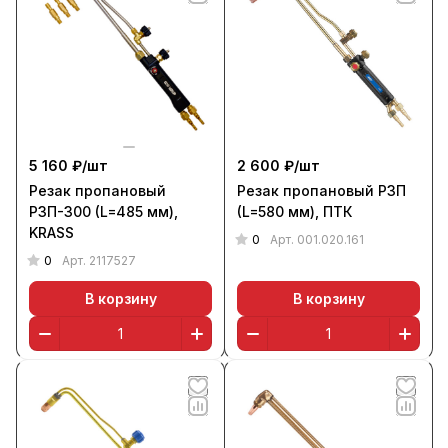
5 160 ₽/
шт
2 600 ₽/
шт
Резак пропановый
Резак пропановый Р3П
Р3П-300 (L=485 мм),
(L=580 мм), ПТК
KRASS
0
Арт.
001.020.161
0
Арт.
2117527
В корзину
В корзину