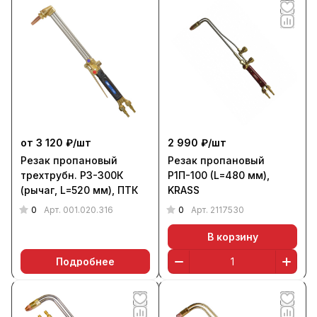
от 3 120 ₽/
шт
2 990 ₽/
шт
Резак пропановый
Резак пропановый
трехтрубн. Р3-300К
Р1П-100 (L=480 мм),
(рычаг, L=520 мм), ПТК
KRASS
0
0
Арт.
001.020.316
Арт.
2117530
В корзину
Подробнее