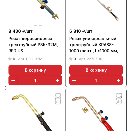
8 430 ₽/
шт
6 810 ₽/
шт
Резак керосинореза
Резак универсальный
трехтрубный Р3К-32М,
трехтрубный KRASS-
REDIUS
1000 (вент., L=1000 мм,
угол 75 гр)
0
0
Арт.
Р3К-32М
Арт.
2278590
В корзину
В корзину