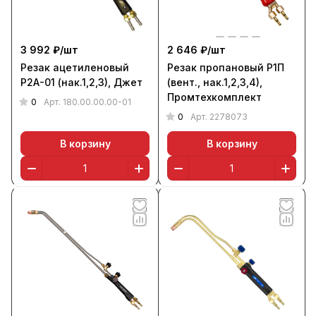
3 992 ₽/
шт
2 646 ₽/
шт
Резак ацетиленовый
Резак пропановый Р1П
Р2А-01 (нак.1,2,3), Джет
(вент., нак.1,2,3,4),
Промтехкомплект
0
Арт.
180.00.00.00-01
0
Арт.
2278073
В корзину
В корзину