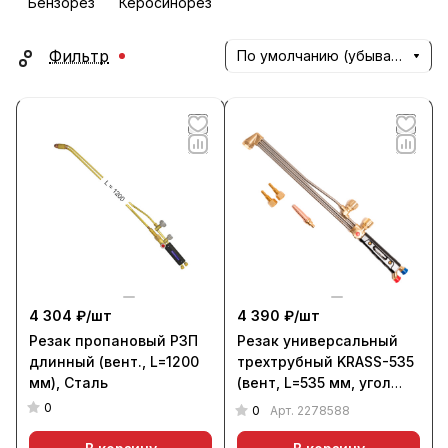
Бензорез
Керосинорез
Фильтр
По умолчанию (убывание)
4 304 ₽/
шт
4 390 ₽/
шт
Резак пропановый Р3П
Резак универсальный
длинный (вент., L=1200
трехтрубный KRASS-535
мм), Сталь
(вент, L=535 мм, угол
накл. 90 гр)
0
0
Арт.
2278588