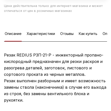
Цена действительна только для интернет-магазина и может
отличаться от цен в розничных магазинах
Описание
Характеристики
Отзывы
Как купить
Опла
Резак REDIUS Р3П-21-Р - инжекторный пропано-
кислородный предназначен для резки раскроя и
разогрева деталей, заготовок, листового и
сортового проката из черных металлов.
Резак выполнен разборным и имеет возможность
замены ствола (наконечника) в случае его выхода
из строя, без замены вентильного блока и
рукоятки.