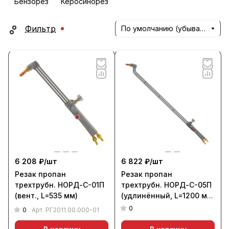
Бензорез
Керосинорез
Фильтр
По умолчанию (убывание)
6 208 ₽/
шт
6 822 ₽/
шт
Резак пропан
Резак пропан
трехтрубн. НОРД-С-01П
трехтрубн. НОРД-С-05П
(вент., L=535 мм)
(удлинённый, L=1200 мм,
110 гр.)
0
0
Арт.
РГ2011.00.000-01