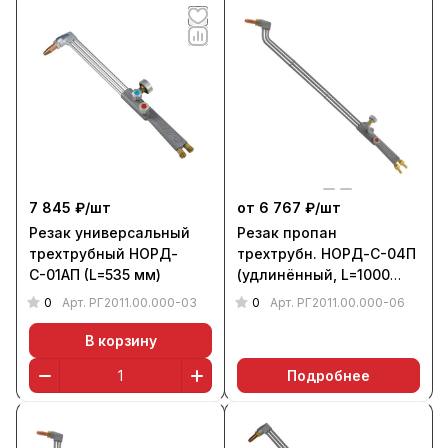
7 845 ₽/
шт
от 6 767 ₽/
шт
Резак универсальный
Резак пропан
трехтрубный НОРД-
трехтрубн. НОРД-С-04П
С-01АП (L=535 мм)
(удлинённый, L=1000
мм)
0
0
Арт.
РГ2011.00.000-03
Арт.
РГ2011.00.000-06
В корзину
Подробнее