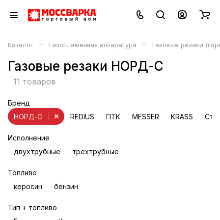
–
–
Каталог
Газопламенная аппаратура
Газовые резаки (гор
Газовые резаки НОРД-С
11 товаров
Бренд
НОРД-С
REDIUS
ПТК
MESSER
KRASS
Ста
Исполнение
двухтрубные
трехтрубные
Топливо
керосин
бензин
Тип + топливо