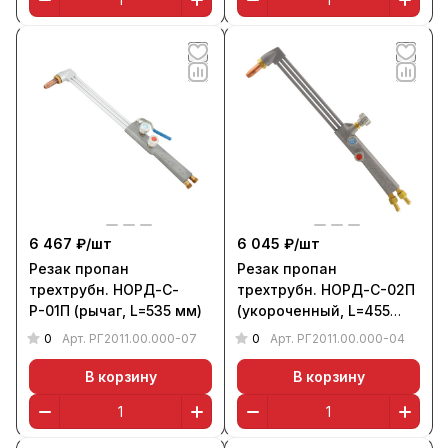
6 467 ₽/
шт
6 045 ₽/
шт
Резак пропан
Резак пропан
трехтрубн. НОРД-С-
трехтрубн. НОРД-С-02П
Р-01П (рычаг, L=535 мм)
(укороченный, L=455
мм)
0
0
Арт.
РГ2011.00.000-07
Арт.
РГ2011.00.000-04
В корзину
В корзину