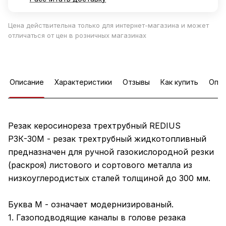
Цена действительна только для интернет-магазина и может
отличаться от цен в розничных магазинах
Описание
Характеристики
Отзывы
Как купить
Опла
Резак керосинореза трехтрубный REDIUS
Р3К-30М - резак трехтрубный жидкотопливный
предназначен для ручной газокислородной резки
(раскроя) листового и сортового металла из
низкоуглеродистых сталей толщиной до 300 мм.
Буква М - означает модернизированый.
1. Газоподводящие каналы в голове резака