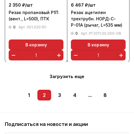
2 350 ₽/
шт
6 467 ₽/
шт
Резак пропановый Р1П
Резак ацетилен
(вент., L=500), ПТК
трехтрубн. НОРД-С-
Р-01А (рычаг, L=535 мм)
0
Арт.
001.020.151
0
Арт.
РГ2011.00.000-08
В корзину
В корзину
Загрузить еще
1
2
3
4
...
8
Подписаться
на новости и акции