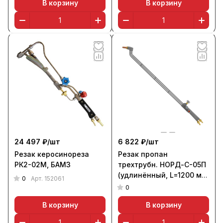
В корзину
В корзину
24 497 ₽/
шт
6 822 ₽/
шт
Резак керосинореза
Резак пропан
РК2-02М, БАМЗ
трехтрубн. НОРД-С-05П
(удлинённый, L=1200 мм,
0
Арт.
152061
110 гр.)
0
В корзину
В корзину