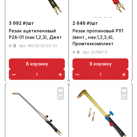
3 992 ₽/
шт
2 646 ₽/
шт
Резак ацетиленовый
Резак пропановый Р1П
Р2А-01 (нак.1,2,3), Джет
(вент., нак.1,2,3,4),
Промтехкомплект
0
Арт.
180.00.00.00-01
0
Арт.
2278073
В корзину
В корзину