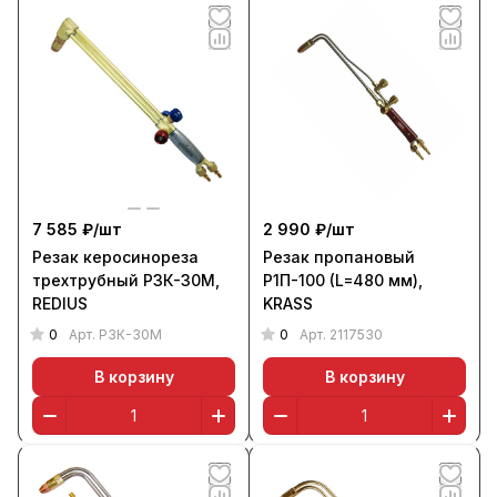
7 585 ₽/
шт
2 990 ₽/
шт
Резак керосинореза
Резак пропановый
трехтрубный Р3К-30М,
Р1П-100 (L=480 мм),
REDIUS
KRASS
0
0
Арт.
Р3К-30М
Арт.
2117530
В корзину
В корзину