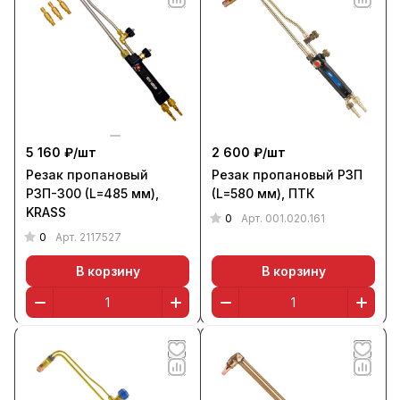
5 160 ₽/
шт
2 600 ₽/
шт
Резак пропановый
Резак пропановый Р3П
Р3П-300 (L=485 мм),
(L=580 мм), ПТК
KRASS
0
Арт.
001.020.161
0
Арт.
2117527
В корзину
В корзину