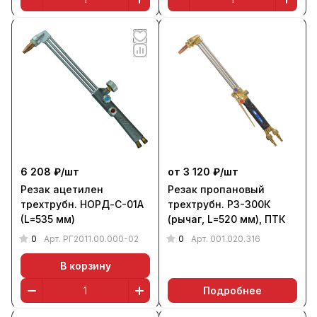
6 208 ₽/
шт
от 3 120 ₽/
шт
Резак ацетилен
Резак пропановый
трехтрубн. НОРД-С-01А
трехтрубн. Р3-300К
(L=535 мм)
(рычаг, L=520 мм), ПТК
0
0
Арт.
РГ2011.00.000-02
Арт.
001.020.316
В корзину
Подробнее