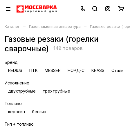
–
–
Каталог
Газопламенная аппаратура
Газовые резаки (гор
Газовые резаки (горелки
сварочные)
148 товаров
Бренд
REDIUS
ПТК
MESSER
НОРД-С
KRASS
Сталь
Исполнение
двухтрубные
трехтрубные
Топливо
керосин
бензин
Тип + топливо