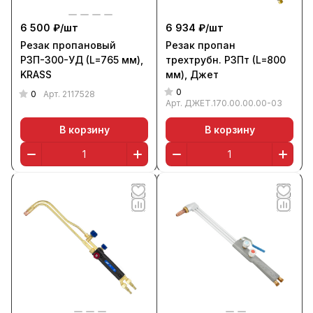
6 500 ₽/
шт
6 934 ₽/
шт
Резак пропановый
Резак пропан
Р3П-300-УД (L=765 мм),
трехтрубн. Р3Пт (L=800
KRASS
мм), Джет
0
0
Арт.
2117528
Арт.
ДЖЕТ.170.00.00.00-03
В корзину
В корзину