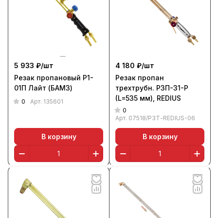
5 933 ₽/
шт
4 180 ₽/
шт
Резак пропановый Р1-
Резак пропан
01П Лайт (БАМЗ)
трехтрубн. Р3П-31-Р
(L=535 мм), REDIUS
0
Арт.
135601
0
Арт.
07518/Р3Т-REDIUS-06
В корзину
В корзину