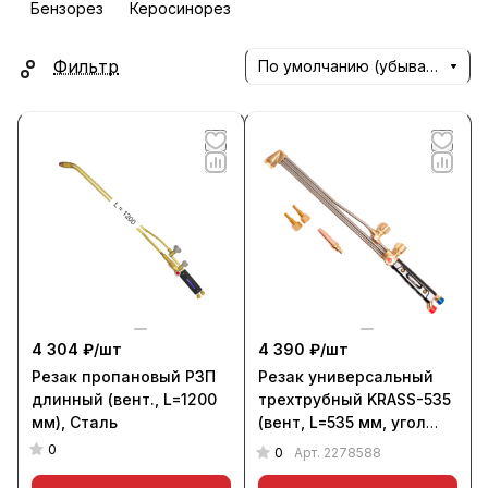
Бензорез
Керосинорез
Фильтр
По умолчанию (убывание)
4 304 ₽/
шт
4 390 ₽/
шт
Резак пропановый Р3П
Резак универсальный
длинный (вент., L=1200
трехтрубный KRASS-535
мм), Сталь
(вент, L=535 мм, угол
накл. 90 гр)
0
0
Арт.
2278588