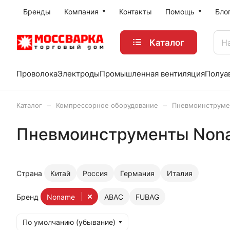
Бренды
Компания
Контакты
Помощь
Бло
Каталог
Проволока
Электроды
Промышленная вентиляция
Полуа
–
–
Каталог
Компрессорное оборудование
Пневмоинструме
Пневмоинструменты Non
Страна
Китай
Россия
Германия
Италия
Бренд
Noname
ABAC
FUBAG
По умолчанию (убывание)