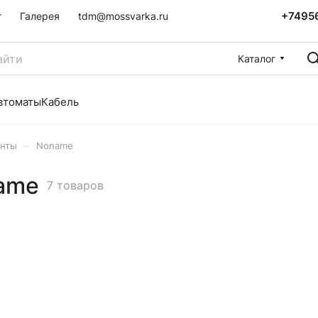
+7495
г
Галерея
tdm@mossvarka.ru
Каталог
втоматы
Кабель
–
нты
Noname
ame
7 товаров