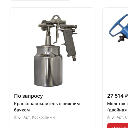
По запросу
27 514 ₽
Краскораспылитель с нижним
Молоток 
бачком
(двойная
0
Арт.
Крскрспнжн
0
Арт.
0