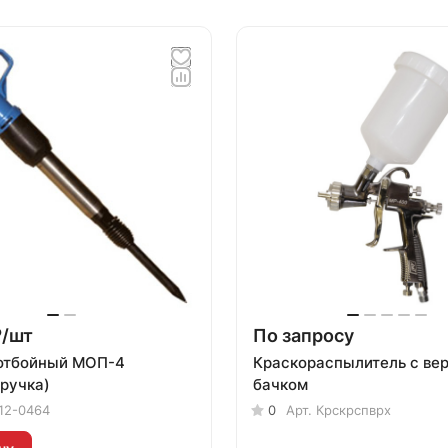
/
шт
По запросу
отбойный МОП-4
Краскораспылитель с ве
 ручка)
бачком
12-0464
0
Арт.
Крскрспврх