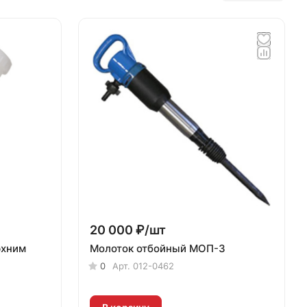
20 000 ₽/
шт
рхним
Молоток отбойный МОП-3
0
Арт.
012-0462