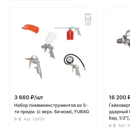
3 660 ₽/
шт
16 200 
Набор пневмоинструментов из 5-
Гайковер
ти предм. (с верх. бачком), FUBAG
ударный I
бар, 1/2"
0
Арт.
120101
0
Арт.
1