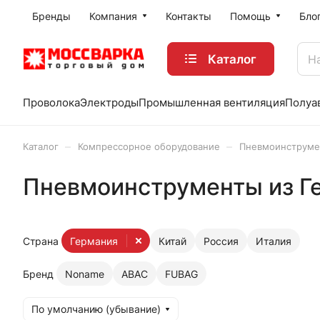
Бренды
Компания
Контакты
Помощь
Бло
Каталог
Проволока
Электроды
Промышленная вентиляция
Полуа
–
–
Каталог
Компрессорное оборудование
Пневмоинструме
Пневмоинструменты из Г
Страна
Германия
Китай
Россия
Италия
Бренд
Noname
ABAC
FUBAG
По умолчанию (убывание)