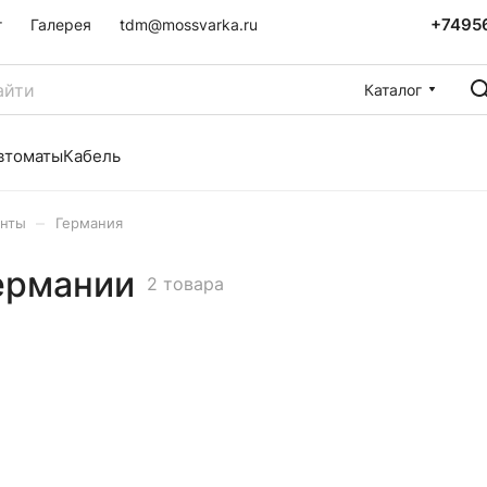
+7495
г
Галерея
tdm@mossvarka.ru
Каталог
втоматы
Кабель
–
нты
Германия
ермании
2 товара