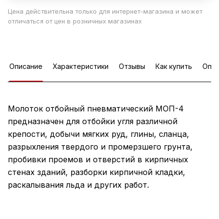
Цена действительна только для интернет-магазина и может
отличаться от цен в розничных магазинах
Описание
Характеристики
Отзывы
Как купить
Опла
Молоток отбойный пневматический МОП-4
предназначен для отбойки угля различной
крепости, добычи мягких руд, глины, сланца,
разрыхления твердого и промерзшего грунта,
пробивки проемов и отверстий в кирпичных
стенах зданий, разборки кирпичной кладки,
раскалывания льда и других работ.