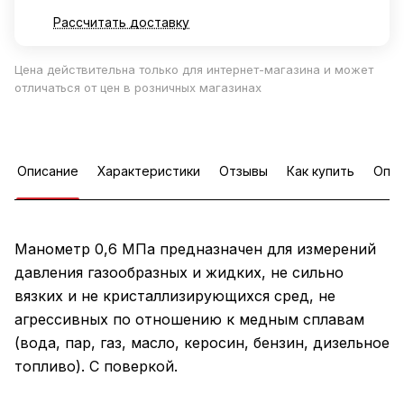
Рассчитать доставку
Цена действительна только для интернет-магазина и может
отличаться от цен в розничных магазинах
Описание
Характеристики
Отзывы
Как купить
Опла
Манометр 0,6 МПа предназначен для измерений
давления газообразных и жидких, не сильно
вязких и не кристаллизирующихся сред, не
агрессивных по отношению к медным сплавам
(вода, пар, газ, масло, керосин, бензин, дизельное
топливо). С поверкой.