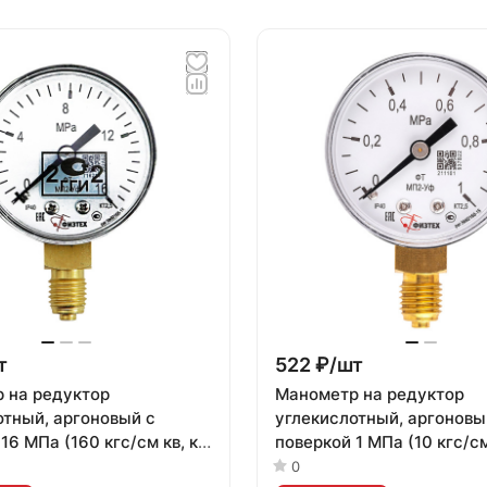
т
522 ₽/
шт
 на редуктор
Манометр на редуктор
отный, аргоновый с
углекислотный, аргоновы
16 МПа (160 кгс/см кв, кл.
поверкой 1 МПа (10 кгс/см 
2,5)
0