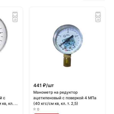
441 ₽/
шт
Манометр на редуктор
й с
ацетиленовый с поверкой 4 МПа
кв, кл. т.
(40 кгс/см кв, кл. т. 2,5)
0