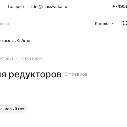
+7495
г
Галерея
tdm@mossvarka.ru
Каталог
втоматы
Кабель
–
укторов
С поверкой
я редукторов
6 товаров
лекислый газ