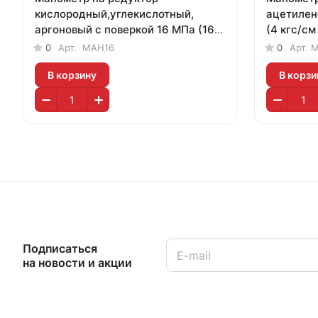
кислородный,углекислотный,
ацетилен
аргоновый с поверкой 16 МПа (160
(4 кгс/см 
кгс/см кв, кл. т. 2,5)
0
Арт.
МАН16
0
Арт.
М
В корзину
В корзи
Подписаться
на новости и акции