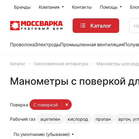
Бренды
Компания
Контакты
Помощь
Бло
Каталог
Проволока
Электроды
Промышленная вентиляция
Полуа
–
–
Каталог
Газопламенная аппаратура
Манометры для ред
Манометры с поверкой дл
Поверка
С поверкой
Рабочий газ
ацетилен
кислород
пропан
аргон, уг
По умолчанию (убывание)