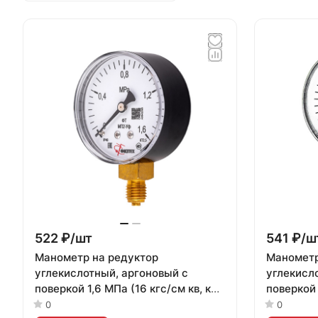
522 ₽/
шт
541 ₽/
ш
Манометр на редуктор
Манометр
углекислотный, аргоновый с
углекисл
поверкой 1,6 МПа (16 кгс/см кв, кл.
поверкой 
т. 2,5)
т. 2,5)
0
0