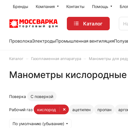
Бренды
Компания
Контакты
Помощь
Бло
Каталог
Проволока
Электроды
Промышленная вентиляция
Полуа
–
–
Каталог
Газопламенная аппаратура
Манометры для ред
Манометры кислородные 
Поверка
С поверкой
Рабочий газ
кислород
ацетилен
пропан
арго
По умолчанию (убывание)