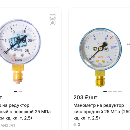
т
203 ₽/
шт
 на редуктор
Манометр на редуктор
ный с поверкой 25 МПа
кислородный 25 МПа (250 кгс/см
м кв, кл. т. 2,5)
кв, кл. т. 2,5)
0
АН25/П