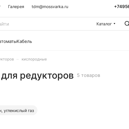
+7495
г
Галерея
tdm@mossvarka.ru
Каталог
втоматы
Кабель
–
укторов
кислородные
для редукторов
5 товаров
н, углекислый газ