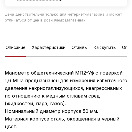
Цена действительна только для интернет-магазина и может
отличаться от цен в розничных магазинах
Описание
Характеристики
Отзывы
Как купить
Опла
Манометр общетехнический МП2-Уф с поверкой
1,6 МПа предназначен для измерения избыточного
давления некристаллизующихся, неагрессивных
по отношению к медным сплавам сред
(жидкостей, пара, газов).
Номинальный диаметр корпуса 50 мм.
Материал корпуса сталь, окрашенная в черный
цвет.