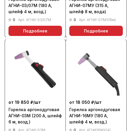
АГНИ-03/07М (180 А,
АГНИ-07МУ (315 А,
шлейф 4 м, возд.)
шлейф 8 м, вода)
0
0
Арт.
АГНИ-03/07М
Арт.
АГНИ-07МУ(8м)
Подробнее
Подробнее
от 19 850 ₽/
шт
от 18 050 ₽/
шт
Горелка аргонодуговая
Горелка аргонодуговая
АГНИ-03М (200 А, шлейф
АГНИ-16МУ (180 А,
6 м, возд.)
шлейф 4 м, возд.)
0
0
Арт.
АГНИ-03М
Арт.
АГНИ16МУ(4)