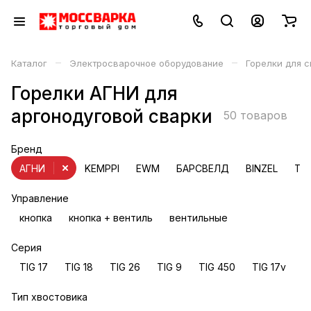
–
–
Каталог
Электросварочное оборудование
Горелки для с
Горелки АГНИ для
аргонодуговой сварки
50 товаров
Бренд
АГНИ
KEMPPI
EWM
БАРСВЕЛД
BINZEL
TBi
Управление
кнопка
кнопка + вентиль
вентильные
Серия
TIG 17
TIG 18
TIG 26
TIG 9
TIG 450
TIG 17v
T
Тип хвостовика