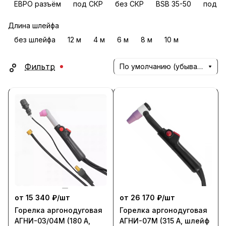
ЕВРО разъём
под СКР
без СКР
BSB 35-50
под г
Длина шлейфа
без шлейфа
12 м
4 м
6 м
8 м
10 м
Фильтр
По умолчанию (убывание)
от 15 340 ₽/
шт
от 26 170 ₽/
шт
Горелка аргонодуговая
Горелка аргонодуговая
АГНИ-03/04М (180 А,
АГНИ-07М (315 А, шлейф