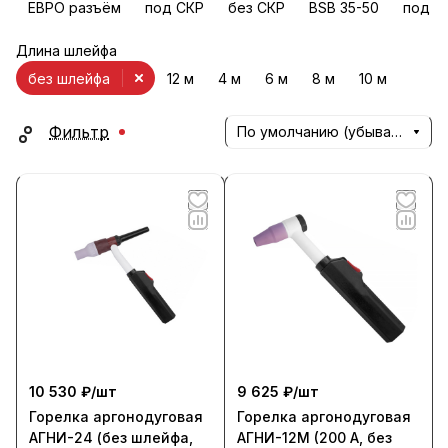
ЕВРО разъём
под СКР
без СКР
BSB 35-50
под г
Длина шлейфа
без шлейфа
12 м
4 м
6 м
8 м
10 м
Фильтр
По умолчанию (убывание)
10 530 ₽/
шт
9 625 ₽/
шт
Горелка аргонодуговая
Горелка аргонодуговая
АГНИ-24 (без шлейфа,
АГНИ-12М (200 А, без