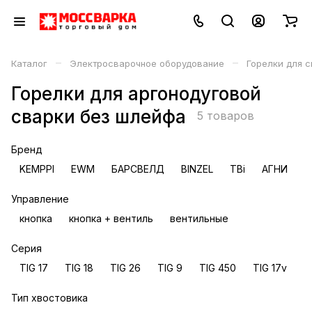
–
–
Каталог
Электросварочное оборудование
Горелки для с
Горелки для аргонодуговой
сварки без шлейфа
5 товаров
Бренд
KEMPPI
EWM
БАРСВЕЛД
BINZEL
TBi
АГНИ
С
Управление
кнопка
кнопка + вентиль
вентильные
Серия
TIG 17
TIG 18
TIG 26
TIG 9
TIG 450
TIG 17v
T
Тип хвостовика