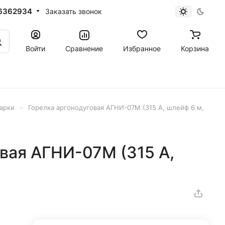
6362934
Заказать звонок
Войти
Сравнение
Избранное
Корзина
–
варки
Горелка аргонодуговая АГНИ-07М (315 А, шлейф 6 м,
вая АГНИ-07М (315 А,