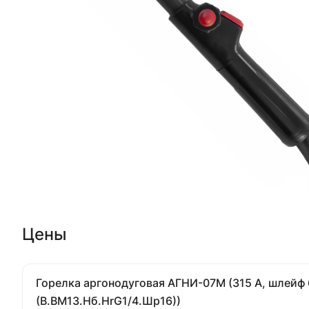
Цены
Горелка аргонодуговая АГНИ-07М (315 А, шлейф 6 м, вода) (с СКР
(В.ВМ13.Hб.HrG1/4.Шр16))