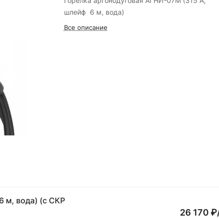
Горелка аргонодуговая АГНИ-07М (315 А,
шлейф 6 м, вода)
Все описание
26 170 ₽