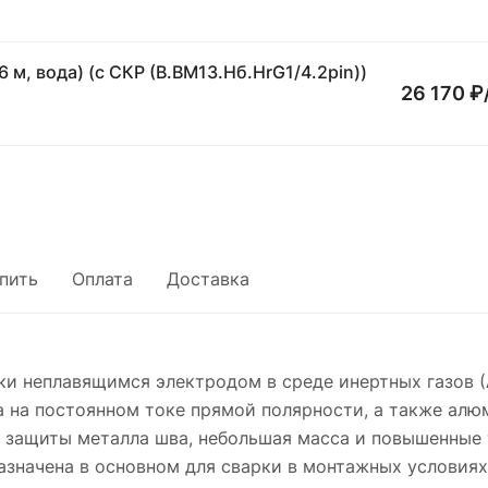
Горелка аргонодуговая АГНИ-07М (315 А, шлейф 6 м, вода) (с СКР (В.ВМ13.Hб.HrG1/4.2pin))
26 170 ₽
упить
Оплата
Доставка
и неплавящимся электродом в среде инертных газов (А
а на постоянном токе прямой полярности, а также алю
й защиты металла шва, небольшая масса и повышенные 
значена в основном для сварки в монтажных условиях 