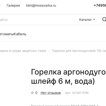
+7495
г
Галерея
tdm@mossvarka.ru
Каталог
втоматы
Кабель
–
варки в среде защитных газов
Горелки для Аргонодуговой TIG с
Горелка аргонодуго
шлейф 6 м, вода)
0
Нет отзывов
Арт.
АГНИ-07М