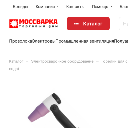
Бренды
Компания
Контакты
Помощь
Бло
Каталог
Проволока
Электроды
Промышленная вентиляция
Полуа
–
–
Каталог
Электросварочное оборудование
Горелки для с
вода)