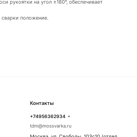
си рукоятки на угол ±180°, обеспечивает
 сварки положение.
Контакты
+74956362934
tdm@mossvarka.ru
Москва, ул. Свободы, 103с10 (отдел