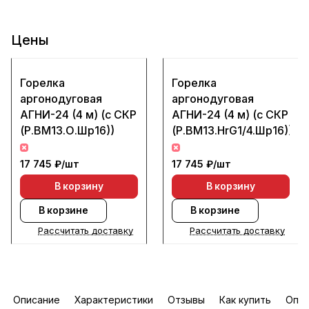
Цены
Горелка
Горелка
аргонодуговая
аргонодуговая
АГНИ-24 (4 м) (с СКР
АГНИ-24 (4 м) (с СКР
(Р.ВМ13.О.Шр16))
(Р.ВМ13.HrG1/4.Шр16))
17 745 ₽/
шт
17 745 ₽/
шт
В корзину
В корзину
В корзине
В корзине
Рассчитать доставку
Рассчитать доставку
Описание
Характеристики
Отзывы
Как купить
Опла