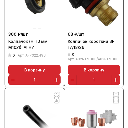
300 ₽/
шт
63 ₽/
шт
Колпачок (Н=10 мм
Колпачок короткий SR
М10х1), АГНИ
17/18/26
0
0
Арт.
А-7322.496
Арт.
402N170100/402P170100
В корзину
В корзину