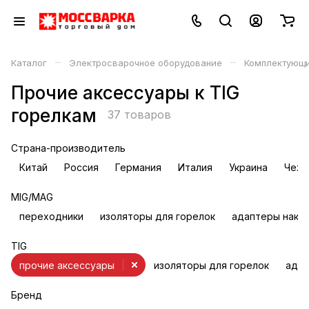
–
–
Каталог
Электросварочное оборудование
Комплектующи
Прочие аксессуары к TIG
горелкам
37 товаров
Страна-производитель
Китай
Россия
Германия
Италия
Украина
Чехи
MIG/MAG
переходники
изоляторы для горелок
адаптеры нако
TIG
прочие аксессуары
изоляторы для горелок
адап
Бренд