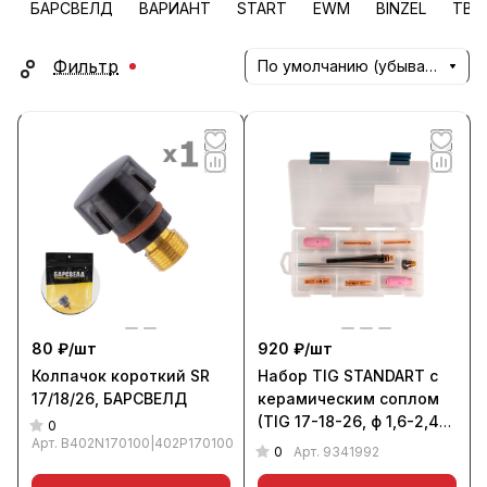
БАРСВЕЛД
ВАРИАНТ
START
EWM
BINZEL
TBi
Фильтр
По умолчанию (убывание)
80 ₽/
шт
920 ₽/
шт
Колпачок короткий SR
Набор TIG STANDART с
17/18/26, БАРСВЕЛД
керамическим соплом
(TIG 17-18-26, ф 1,6-2,4
0
Арт.
B402N170100|402P170100
мм, 10 шт., в кейсе),
0
Арт.
9341992
Aurora