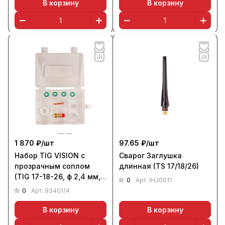
В корзину
В корзину
1 870 ₽/
шт
97.65 ₽/
шт
Набор TIG VISION с
Сварог Заглушка
прозрачным соплом
длинная (TS 17/18/26)
(TIG 17-18-26, ф 2,4 мм,
0
Арт.
IHJ0011
9 шт., в кейсе), Aurora
0
Арт.
9340114
В корзину
В корзину