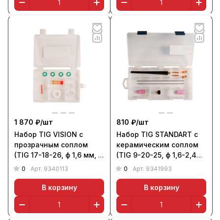
1 870 ₽/
шт
810 ₽/
шт
Набор TIG VISION с
Набор TIG STANDART с
прозрачным соплом
керамическим соплом
(TIG 17-18-26, ф 1,6 мм, 9
(TIG 9-20-25, ф 1,6-2,4
шт., в кейсе), Aurora
мм, 10 шт., в кейсе),
0
0
Арт.
9340113
Арт.
9341993
Aurora
В корзину
В корзину