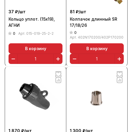
37 ₽/
шт
81 ₽/
шт
Кольцо уплот. (15х19),
Колпачок длинный SR
АГНИ
17/18/26
0
0
Арт.
015-019-25-2-2
Арт.
402N170200/402P170200
В корзину
В корзину
1 870 ₽/
шт
1 300 ₽/
шт