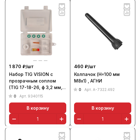
1 870 ₽/
шт
460 ₽/
шт
Набор TIG VISION с
Колпачок (Н=100 мм
прозрачным соплом
М8х1) , АГНИ
(TIG 17-18-26, ф 3,2 мм, 9
0
Арт.
А-7322.492
шт., в кейсе), Aurora
0
Арт.
9340115
В корзину
В корзину