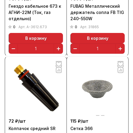
Гнездо кабельное 673 к
FUBAG Металлический
АГНИ-22М (Ток, газ
держатель сопла FB TIG
отдельно)
240-550W
0
0
Арт.
А-3612.673
Арт.
31865
В корзину
В корзину
72 ₽/
шт
115 ₽/
шт
Колпачок средний SR
Сетка 366