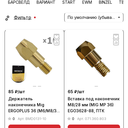
БАРСВЕЛД
ВАРИАНТ
START
EWM
BINZEL
TBi
Фильтр
По умолчанию (убывание)
85 ₽/
шт
65 ₽/
шт
Держатель
Вставка под наконечник
наконечника Mig
М8/28 мм (MIG MP 36)
ERGOPLUS 36 (М6/М8/32
EGO3628-88, ПТК
мм, уп. 10 шт.),
0
0
Арт.
BMD0131-10
Арт.
071.360.803
БАРСВЕЛД