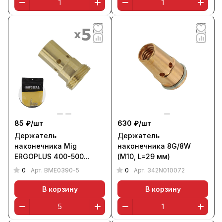
85 ₽/
шт
630 ₽/
шт
Держатель
Держатель
наконечника Mig
наконечника 8G/8W
ERGOPLUS 400-500
(М10, L=29 мм)
станд. (М8, уп. 5 шт.),
0
0
Арт.
BME0390-5
Арт.
342N010072
БАРСВЕЛД
В корзину
В корзину