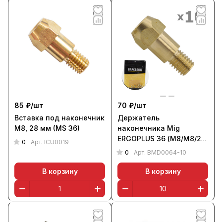
85 ₽/
шт
70 ₽/
шт
Вставка под наконечник
Держатель
М8, 28 мм (MS 36)
наконечника Mig
ERGOPLUS 36 (М8/М8/29
0
Арт.
ICU0019
мм, уп. 10 шт.),
0
Арт.
BMD0064-10
БАРСВЕЛД
В корзину
В корзину