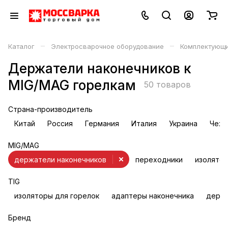
–
–
Каталог
Электросварочное оборудование
Комплектующи
Держатели наконечников к
MIG/MAG горелкам
50 товаров
Страна-производитель
Китай
Россия
Германия
Италия
Украина
Чехи
MIG/MAG
держатели наконечников
переходники
изолятор
TIG
изоляторы для горелок
адаптеры наконечника
держа
Бренд