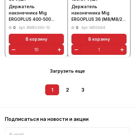
Держатель
Держатель
наконечника Mig
наконечника Mig
ERGOPLUS 400-500
ERGOPLUS 36 (М8/М8/29
станд. (М8, уп. 10 шт.),
мм), Трафимет
0
0
Арт.
BME0390-10
Арт.
MD0064
БАРСВЕЛД
В корзину
В корзину
Загрузить еще
1
2
3
Подписаться
на новости и акции