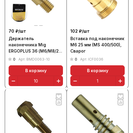
70 ₽/
шт
102 ₽/
шт
Держатель
Вставка под наконечник
наконечника Mig
М6 25 мм (MS 400/500),
ERGOPLUS 36 (М6/М8/28
Сварог
мм, уп. 10 шт.),
0
0
Арт.
BMD0063-10
Арт.
ICF0036
БАРСВЕЛД
В корзину
В корзину