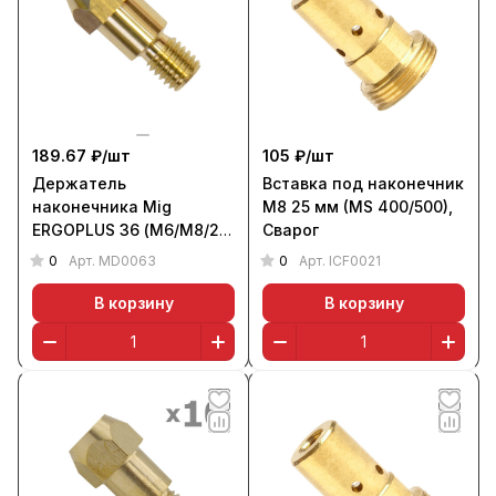
189.67 ₽/
шт
105 ₽/
шт
Держатель
Вставка под наконечник
наконечника Mig
М8 25 мм (MS 400/500),
ERGOPLUS 36 (М6/М8/28
Сварог
мм), Трафимет
0
0
Арт.
MD0063
Арт.
ICF0021
В корзину
В корзину