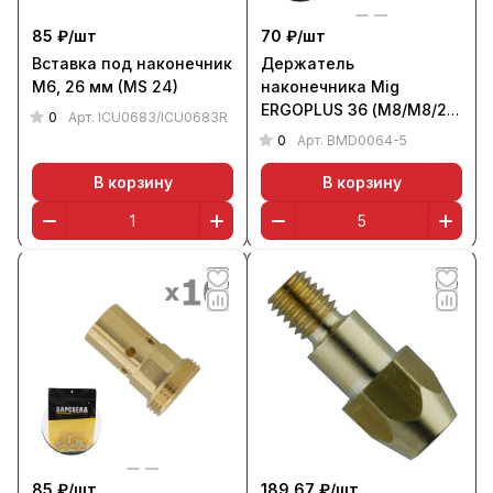
85 ₽/
шт
70 ₽/
шт
Вставка под наконечник
Держатель
М6, 26 мм (MS 24)
наконечника Mig
ERGOPLUS 36 (М8/М8/29
0
Арт.
ICU0683/ICU0683R
мм, уп. 5 шт.), БАРСВЕЛД
0
Арт.
BMD0064-5
В корзину
В корзину
85 ₽/
шт
189.67 ₽/
шт