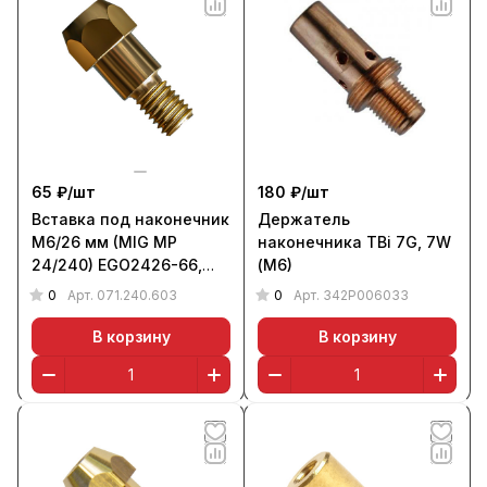
65 ₽/
шт
180 ₽/
шт
Вставка под наконечник
Держатель
M6/26 мм (MIG MP
наконечника TBi 7G, 7W
24/240) EGO2426-66,
(М6)
ПТК
0
0
Арт.
071.240.603
Арт.
342Р006033
В корзину
В корзину