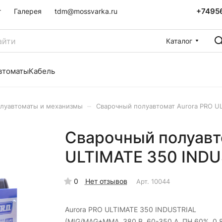
+7495
г
Галерея
tdm@mossvarka.ru
Каталог
втоматы
Кабель
–
луавтоматы и механизмы
Сварочный полуавтомат Aurora PRO UL
Сварочный полуавт
ULTIMATE 350 INDU
0
Нет отзывов
Арт.
10044
Aurora PRO ULTIMATE 350 INDUSTRIAL
(MIG/MAG+MMA, 380 В, 60-350 А, ПН 60%, 0,8