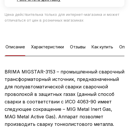
Цена действительна только для интернет-магазина и может
отличаться от цен в розничных магазинах
Описание
Характеристики
Отзывы
Как купить
Опла
BRIMA MIGSTAR-3153 – промышленный сварочный
трансформаторный источник, предназначенный
для полуавтоматической сварки сварочной
проволокой в защитных газах (данный способ
сварки в соответствии с ИСО 4063-90 имеет
следующее сокращение – MIG Metal Inert Gas,
MAG Metal Active Gas). Аппарат позволяет
производить сварку тонколистового металла.