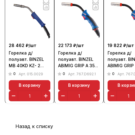
28 462 ₽/
шт
22 173 ₽/
шт
19 822 ₽/
шт
Горелка д/
Горелка д/
Горелка д/
полуавт. BINZEL
полуавт. BINZEL
полуавт. BI
MB 40KD KZ- 2
ABIMIG GRIP A 355
ABIMIG GRIP
(350 А, 3 м, возд.)
LW (350 А, 5 м,
LW (350 А, 4
0
0
0
Арт.
015.0029
Арт.
767.D692.1
Арт.
767.
возд.)
возд.)
В корзину
В корзину
В корзи
Назад к списку