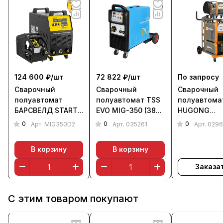
124 600 ₽/
шт
72 822 ₽/
шт
По запросу
Сварочный
Сварочный
Сварочный
полуавтомат
полуавтомат TSS
полуавтома
БАРСВЕЛД START
EVO MIG-350 (380
HUGONG
MIG-350 D2 (380 В)
В)
SUPERMATRI
0
0
0
Арт.
MIG350D2
Арт.
035261
Арт.
0296
III (с БО и
тележкой)
В корзину
В корзину
Заказа
С этим товаром покупают