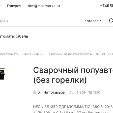
+7495
г
Галерея
tdm@mossvarka.ru
Каталог
втоматы
Кабель
–
луавтоматы и механизмы
Сварочный полуавтомат NEON ВД-350 
Сварочный полуав
(без горелки)
0
Нет отзывов
Арт.
NEON ПДГ350
NEON ВД-350 ПДГ MIG/MMA/TIG (380 В, 20-
А, ПН 60%, ф 0,8-1,6 мм, 37 кг) без горелки