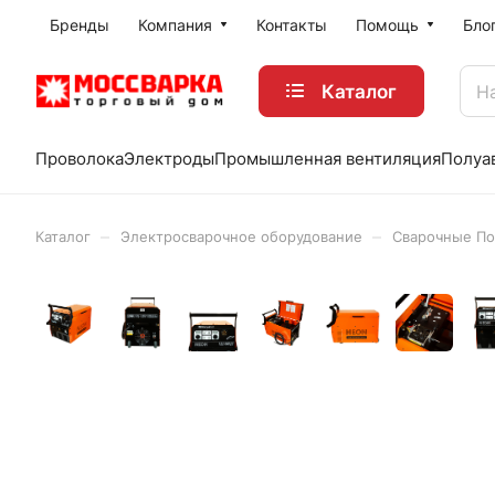
Бренды
Компания
Контакты
Помощь
Бло
Каталог
Проволока
Электроды
Промышленная вентиляция
Полуа
–
–
Каталог
Электросварочное оборудование
Сварочные По