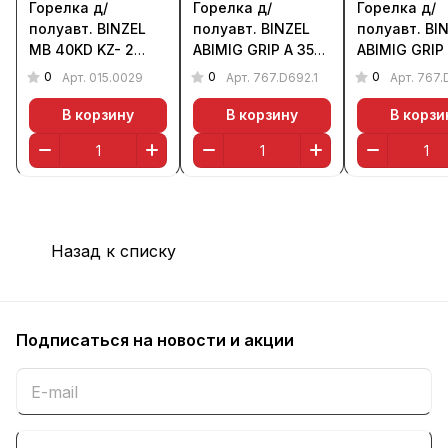
Горелка д/
Горелка д/
Горелка д/
полуавт. BINZEL
полуавт. BINZEL
полуавт. BI
MB 40KD KZ- 2
ABIMIG GRIP A 355
ABIMIG GRIP
(350 А, 3 м, возд.)
LW (350 А, 5 м,
LW (350 А, 4
0
0
0
Арт.
015.0029
Арт.
767.D692.1
Арт.
767.
возд.)
возд.)
В корзину
В корзину
В корзи
Назад к списку
Подписаться
на новости и акции