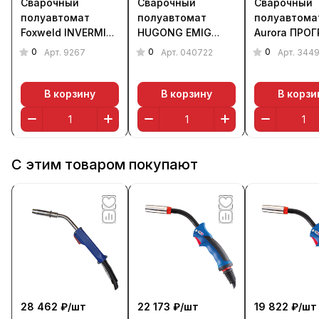
Сварочный
Сварочный
Сварочный
полуавтомат
полуавтомат
полуавтома
Foxweld INVERMIG
HUGONG EMIG
Aurora ПРО
351 SYN (380 В)
350WE III (без
350 (380 В)
0
0
0
Арт.
9267
Арт.
040722
Арт.
344
горелки и кабель-
пакета)
В корзину
В корзину
В корзи
С этим товаром покупают
28 462 ₽/
шт
22 173 ₽/
шт
19 822 ₽/
шт