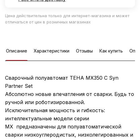
Цена действительна только для интернет-магазина и может
отличаться от цен в розничных магазинах
Описание
Характеристики
Отзывы
Как купить
Опла
Сварочный полуавтомат ТЕНА MX350 С Syn
Partner Set
Абсолютно новые впечатления от сварки. Будь то
ручной или роботизированной.
Исключительная мощность и гибкость:
интеллектуальные модели серии
МХ предназначены для полуавтоматической
сварки низкоуглеродистых, низколегированных и