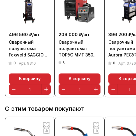
496 560 ₽/
шт
209 000 ₽/
шт
396 200 ₽/
Сварочный
Сварочный
Сварочный
полуавтомат
полуавтомат
полуавтома
Foxweld SAGGIO
ТОРУС МИГ 350
Aurora РЕСУ
MIG 355 DP LCD
PRO (380 В)
3500 ДВОЙ
0
0
0
Арт.
9310
Арт.
372
(380 В)
ПУЛЬС (380 
В корзину
В корзину
В корзи
С этим товаром покупают