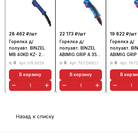
28 462 ₽/
шт
22 173 ₽/
шт
19 822 ₽/
шт
Горелка д/
Горелка д/
Горелка д/
полуавт. BINZEL
полуавт. BINZEL
полуавт. BI
MB 40KD KZ- 2
ABIMIG GRIP A 355
ABIMIG GRIP
(350 А, 3 м, возд.)
LW (350 А, 5 м,
LW (350 А, 4
0
0
0
Арт.
015.0029
Арт.
767.D692.1
Арт.
767.
возд.)
возд.)
В корзину
В корзину
В корзи
Назад к списку