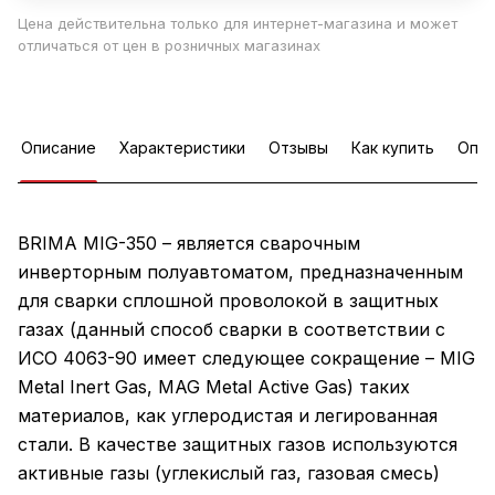
Цена действительна только для интернет-магазина и может
отличаться от цен в розничных магазинах
Описание
Характеристики
Отзывы
Как купить
Опла
BRIMA MIG-350 – является сварочным
инверторным полуавтоматом, предназначенным
для сварки сплошной проволокой в защитных
газах (данный способ сварки в соответствии с
ИСО 4063-90 имеет следующее сокращение – MIG
Metal Inert Gas, MAG Metal Active Gas) таких
материалов, как углеродистая и легированная
стали. В качестве защитных газов используются
активные газы (углекислый газ, газовая смесь)