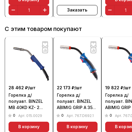
Заказать
С этим товаром покупают
28 462 ₽/
шт
22 173 ₽/
шт
19 822 ₽/
шт
Горелка д/
Горелка д/
Горелка д/
полуавт. BINZEL
полуавт. BINZEL
полуавт. BI
MB 40KD KZ- 2
ABIMIG GRIP A 355
ABIMIG GRIP
(350 А, 3 м, возд.)
LW (350 А, 5 м,
LW (350 А, 4
0
0
0
Арт.
015.0029
Арт.
767.D692.1
Арт.
767.
возд.)
возд.)
В корзину
В корзину
В корзи