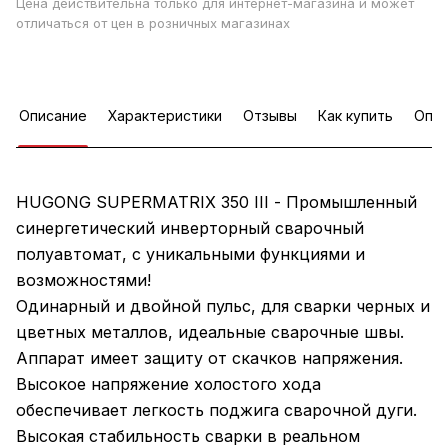
Цена действительна только для интернет-магазина и может
отличаться от цен в розничных магазинах
Описание
Характеристики
Отзывы
Как купить
Опла
HUGONG SUPERMATRIX 350 III - Промышленный
синергетический инверторный сварочный
полуавтомат, с уникальными функциями и
возможностями!
Одинарный и двойной пульс, для сварки черных и
цветных металлов, идеальные сварочные швы.
Аппарат имеет защиту от скачков напряжения.
Высокое напряжение холостого хода
обеспечивает легкость поджига сварочной дуги.
Высокая стабильность сварки в реальном