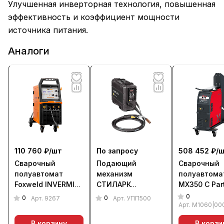
Улучшенная инверторная технология, повышенная
эффективность и коэффициент мощности
источника питания.
Аналоги
110 760 ₽/
шт
По запросу
508 452 ₽/
ш
Сварочный
Подающий
Сварочный
полуавтомат
механизм
полуавтома
Foxweld INVERMIG
СТИЛАРК
MX350 С Par
351 SYN (380 В)
УПП-500А
Set
0
0
0
Арт.
9267
Арт.
УПП500
Арт.
M1060|00
В корзину
В корзи