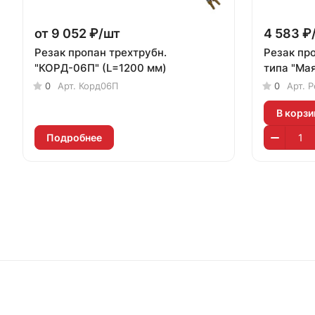
от 9 052 ₽/
шт
4 583 ₽
Резак пропан трехтрубн.
Резак про
"КОРД-06П" (L=1200 мм)
типа "Мая
0
Арт.
Корд06П
0
Арт.
Р
В корзи
Подробнее