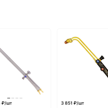
 ₽/
шт
3 851 ₽/
шт