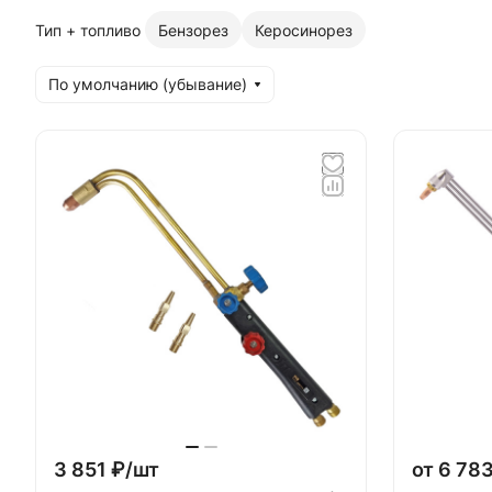
Тип + топливо
Бензорез
Керосинорез
По умолчанию (убывание)
3 851 ₽/
шт
от 6 783