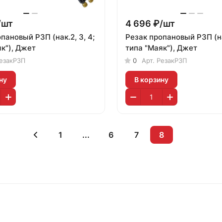
/
шт
4 696 ₽/
шт
пановый Р3П (нак.2, 3, 4;
Резак пропановый Р3П (на
к"), Джет
типа "Маяк"), Джет
езакРЗП
0
Арт.
РезакР3П
ну
В корзину
1
...
6
7
8