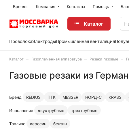
Бренды
Компания
Контакты
Помощь
Бло
Каталог
Проволока
Электроды
Промышленная вентиляция
Полуа
–
–
–
Каталог
Газопламенная аппаратура
Резаки газовые
Г
Газовые резаки из Герма
Бренд
REDIUS
ПТК
MESSER
НОРД-С
KRASS
Исполнение
двухтрубные
трехтрубные
Топливо
керосин
бензин