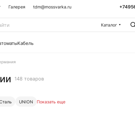
+7495
г
Галерея
tdm@mossvarka.ru
Каталог
втоматы
Кабель
ермания
нии
148 товаров
Сталь
UNION
Показать еще