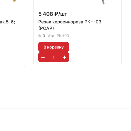
5 408 ₽/
шт
к.5, 6;
Резак керосинореза РКН-03
(РОАР)
0
Арт.
РКН03
В корзину