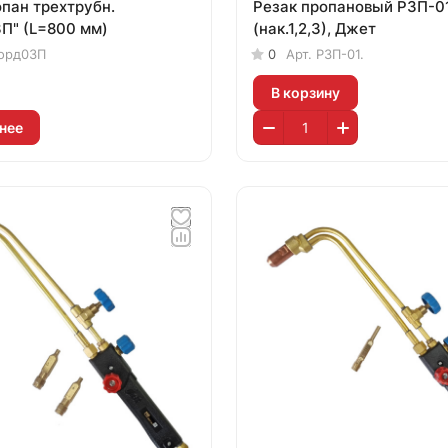
опан трехтрубн.
Резак пропановый Р3П-0
П" (L=800 мм)
(нак.1,2,3), Джет
орд03П
0
Арт.
Р3П-01.
В корзину
нее