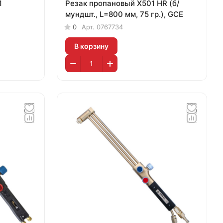
1
Резак пропановый X501 HR (б/
мундшт., L=800 мм, 75 гр.), GCE
0
Арт.
0767734
В корзину