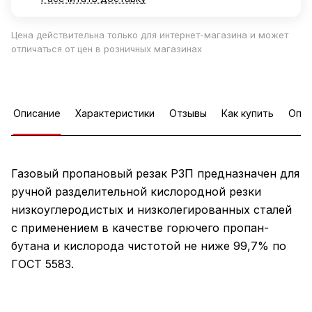
Цена действительна только для интернет-магазина и может
отличаться от цен в розничных магазинах
Описание
Характеристики
Отзывы
Как купить
Опла
Газовый пропановый резак Р3П предназначен для
ручной разделительной кислородной резки
низкоуглеродистых и низколегированных сталей
с применением в качестве горючего пропан-
бутана и кислорода чистотой не ниже 99,7% по
ГОСТ 5583.