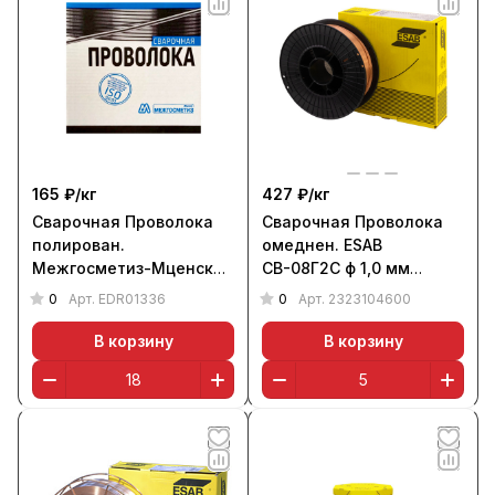
165 ₽/
кг
427 ₽/
кг
Сварочная Проволока
Сварочная Проволока
полирован.
омеднен. ESAB
Межгосметиз-Мценск
СВ-08Г2С ф 1,0 мм
СВ-08Г2С ф 1,2 мм
(кассета 5 кг)
0
0
Арт.
EDR01336
Арт.
2323104600
(кассета 18 кг, К-300)
В корзину
В корзину