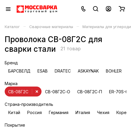
–
–
Каталог
Сварочные материалы
Материалы для углероди
Проволока СВ-08Г2С для
сварки стали
21 товар
Бренд
БАРСВЕЛД
ESAB
DRATEC
ASKAYNAK
BOHLER
Марка
СВ-08Г2С
СВ-08Г2С-О
СВ-08Г2С-П
ER-70S-6
Страна-производитель
Китай
Россия
Германия
Италия
Чехия
Корея
Покрытие