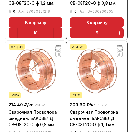
СВ-08Г2С-О ф 1,2 мм
СВ-08Г2С-О ф 0,8 мм
(кассета 18 кг, К-300),
(кассета 5 кг, D-200),
0
0
Арт.
SV08G2S1218
Арт.
SV08G2S0805
СМС, НАКС
СМС, НАКС
В корзину
В корзину
АКЦИЯ
АКЦИЯ
-20%
-20%
214.40 ₽/
кг
209.60 ₽/
кг
268 ₽
262 ₽
Сварочная Проволока
Сварочная Проволока
омеднен. БАРСВЕЛД
омеднен. БАРСВЕЛД
СВ-08Г2С-О ф 0,8 мм
СВ-08Г2С-О ф 1,0 мм
(кассета 15 кг, К-300),
(кассета 15 кг, К-300),