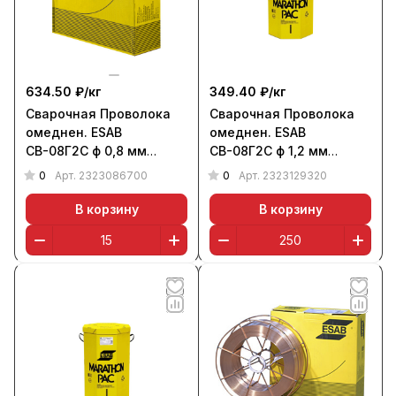
634.50 ₽/
кг
349.40 ₽/
кг
Сварочная Проволока
Сварочная Проволока
омеднен. ESAB
омеднен. ESAB
СВ-08Г2С ф 0,8 мм
СВ-08Г2С ф 1,2 мм
(кассета 15 кг)
(бочка 250 кг)
0
0
Арт.
2323086700
Арт.
2323129320
В корзину
В корзину