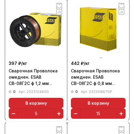
397 ₽/
кг
442 ₽/
кг
Сварочная Проволока
Сварочная Проволока
омеднен. ESAB
омеднен. ESAB
СВ-08Г2С ф 1,2 мм
СВ-08Г2С ф 0,8 мм
(кассета 5 кг)
(кассета 15 кг, RU)
0
0
Арт.
2323124600
Арт.
232308670P
В корзину
В корзину