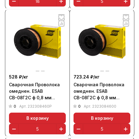
528 ₽/
кг
723.24 ₽/
кг
Сварочная Проволока
Сварочная Проволока
омеднен. ESAB
омеднен. ESAB
СВ-08Г2С ф 0,8 мм
СВ-08Г2С ф 0,8 мм
(кассета 5 кг, RU)
(кассета 5 кг)
0
0
Арт.
232308460P
Арт.
2323084600
В корзину
В корзину