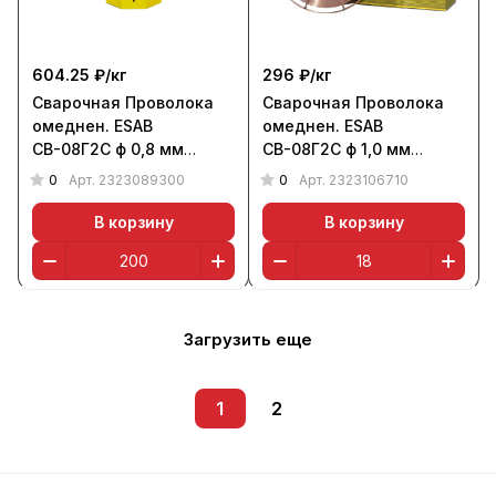
604.25 ₽/
кг
296 ₽/
кг
Сварочная Проволока
Сварочная Проволока
омеднен. ESAB
омеднен. ESAB
СВ-08Г2С ф 0,8 мм
СВ-08Г2С ф 1,0 мм
(бочка 200 кг)
(кассета 18 кг)
0
0
Арт.
2323089300
Арт.
2323106710
В корзину
В корзину
Загрузить еще
1
2