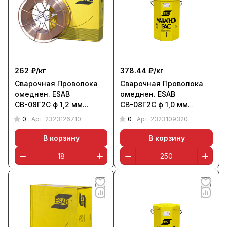
262 ₽/
кг
378.44 ₽/
кг
Сварочная Проволока
Сварочная Проволока
омеднен. ESAB
омеднен. ESAB
СВ-08Г2С ф 1,2 мм
СВ-08Г2С ф 1,0 мм
(кассета 18 кг)
(бочка 250 кг)
0
0
Арт.
2323126710
Арт.
2323109320
В корзину
В корзину