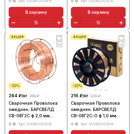
0
0
Арт.
SV08G2S0815
Арт.
SV08G2S1015
СМС, НАКС
СМС, НАКС
В корзину
В корзину
АКЦИЯ
АКЦИЯ
-20%
-20%
284 ₽/
кг
216 ₽/
кг
355 ₽
270 ₽
Сварочная Проволока
Сварочная Проволока
омеднен. БАРСВЕЛД
омеднен. БАРСВЕЛД
СВ-08Г2С ф 2,0 мм
СВ-08Г2С-О ф 1,0 мм
(кассета 18 кг, К-300)
(кассета 5 кг, D-200),
0
0
Арт.
SV08G2S2018
Арт.
SV08G2S1005
СМС, НАКС