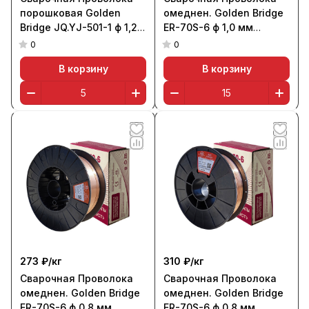
порошковая Golden
омеднен. Golden Bridge
Bridge JQ.YJ-501-1 ф 1,2
ER-70S-6 ф 1,0 мм
мм (E71T-1С, кассета 5
(кассета 15 кг, аналог
0
0
кг)
СВ-08ГС)
В корзину
В корзину
273 ₽/
кг
310 ₽/
кг
Сварочная Проволока
Сварочная Проволока
омеднен. Golden Bridge
омеднен. Golden Bridge
ER-70S-6 ф 0,8 мм
ER-70S-6 ф 0,8 мм