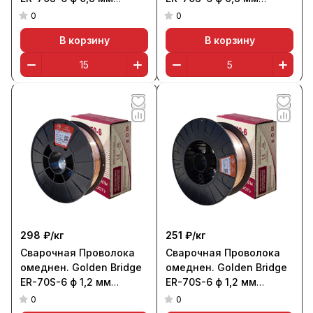
(кассета 15 кг, аналог
(кассета 5 кг, аналог
0
0
СВ-08ГС)
СВ-08ГС)
В корзину
В корзину
298 ₽/
кг
251 ₽/
кг
Сварочная Проволока
Сварочная Проволока
омеднен. Golden Bridge
омеднен. Golden Bridge
ER-70S-6 ф 1,2 мм
ER-70S-6 ф 1,2 мм
(кассета 5 кг, аналог
(кассета 15 кг, аналог
0
0
СВ-08ГС)
СВ-08ГС)