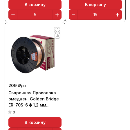
В корзину
В корзину
209 ₽/
кг
Сварочная Проволока
омеднен. Golden Bridge
ER-70S-6 ф 1,2 мм
(кассета 20 кг, аналог
0
СВ-08ГС))
В корзину