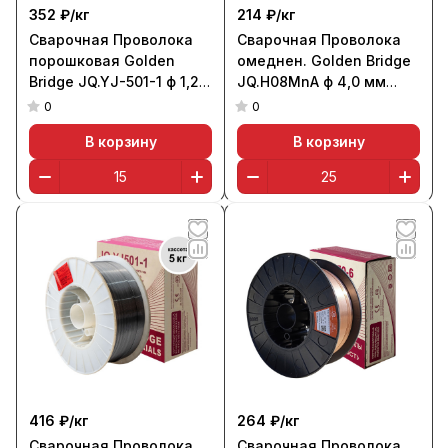
352 ₽/
кг
214 ₽/
кг
Сварочная Проволока
Сварочная Проволока
порошковая Golden
омеднен. Golden Bridge
Bridge JQ.YJ-501-1 ф 1,2
JQ.H08MnA ф 4,0 мм
мм (кассета 15 кг)
(кассета 25 кг)
0
0
В корзину
В корзину
416 ₽/
кг
264 ₽/
кг
Сварочная Проволока
Сварочная Проволока