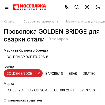
–
–
Каталог
Сварочные материалы
Материалы для углероди
Проволока GOLDEN BRIDGE для
сварки стали
9 товаров
Марка выбранного бренда
GOLDEN BRIDGE ER-70S-6
Бренд
GOLDEN BRIDGE
БАРСВЕЛД
ESAB
DRATEC
A
Марка
СВ-08Г2С
СВ-08Г2С-О
СВ-08Г2С-П
ER-70S-6
E7
Страна-производитель