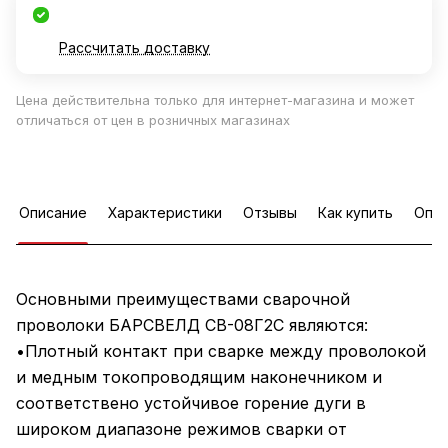
Рассчитать доставку
Цена действительна только для интернет-магазина и может
отличаться от цен в розничных магазинах
Описание
Характеристики
Отзывы
Как купить
Опла
Основными преимуществами сварочной
проволоки БАРСВЕЛД СВ-08Г2С являются:
•Плотный контакт при сварке между проволокой
и медным токопроводящим наконечником и
соответствено устойчивое горение дуги в
широком диапазоне режимов сварки от