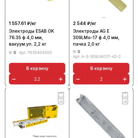
1 557.61 ₽/
кг
2 544 ₽/
кг
Электроды ESAB OK
Электроды AG E
76.35 ф 4,0 мм,
309LMo-17 ф 4,0 мм,
вакуум.уп. 2,2 кг
пачка 2,0 кг
0
0
Арт.
76354040G0
Арт.
A-3-309LMO17-40-2
В корзину
В корзину