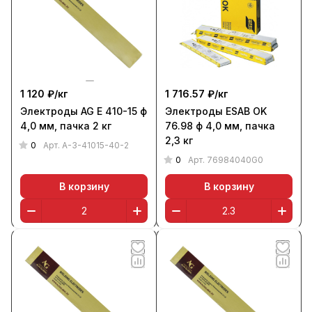
1 120 ₽/
кг
1 716.57 ₽/
кг
Электроды AG E 410-15 ф
Электроды ESAB OK
4,0 мм, пачка 2 кг
76.98 ф 4,0 мм, пачка
2,3 кг
0
Арт.
A-3-41015-40-2
0
Арт.
76984040G0
В корзину
В корзину