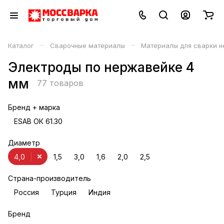
–
–
Каталог
Сварочные материалы
Материалы для сварки 
Электроды по нержавейке 4
мм
77 товаров
Бренд + марка
ESAB ОК 61.30
Диаметр
4,0
1,5
3,0
1,6
2,0
2,5
Страна-производитель
Россия
Турция
Индия
Бренд