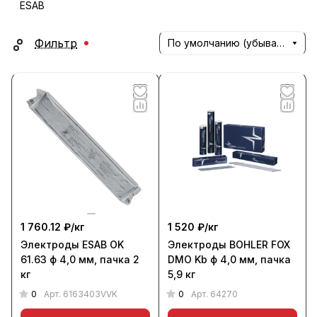
ESAB
Фильтр
По умолчанию (убывание)
1 760.12 ₽/
кг
1 520 ₽/
кг
Электроды ESAB OK
Электроды BOHLER FOX
61.63 ф 4,0 мм, пачка 2
DMO Kb ф 4,0 мм, пачка
кг
5,9 кг
0
0
Арт.
6163403VVK
Арт.
64270