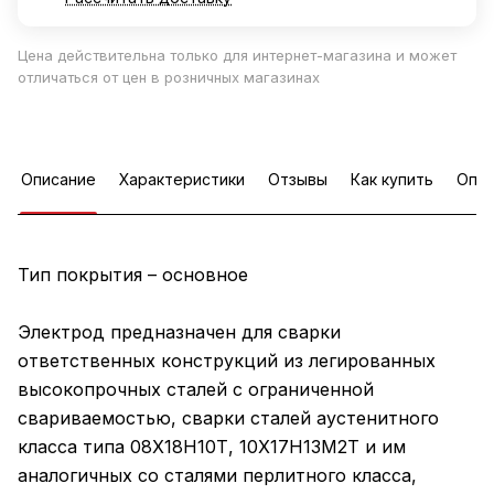
Цена действительна только для интернет-магазина и может
отличаться от цен в розничных магазинах
Описание
Характеристики
Отзывы
Как купить
Опла
Тип покрытия – основное
Электрод предназначен для сварки
ответственных конструкций из легированных
высокопрочных сталей с ограниченной
свариваемостью, сварки сталей аустенитного
класса типа 08Х18Н10Т, 10Х17Н13М2Т и им
аналогичных со сталями перлитного класса,